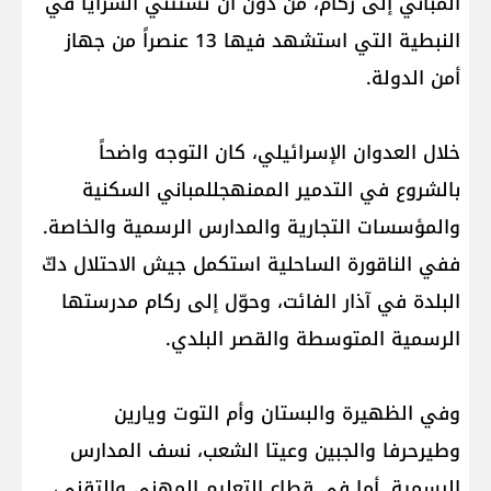
المباني إلى ركام، من دون أن تستثني السرايا في
النبطية التي استشهد فيها 13 عنصراً من جهاز
أمن الدولة.
خلال العدوان الإسرائيلي، كان التوجه واضحاً
بالشروع في التدمير الممنهجللمباني السكنية
والمؤسسات التجارية والمدارس الرسمية والخاصة.
ففي الناقورة الساحلية استكمل جيش الاحتلال دكّ
البلدة في آذار الفائت، وحوّل إلى ركام مدرستها
الرسمية المتوسطة والقصر البلدي.
وفي الظهيرة والبستان وأم التوت ويارين
وطيرحرفا والجبين وعيتا الشعب، نسف المدارس
الرسمية. أما في قطاع التعليم المهني والتقني،