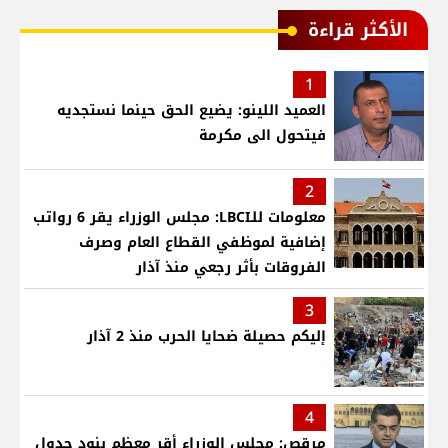
الأكثر قراءة
1
العميد اللينو: يضيع الحق حينما نستجديه
فيتحول الى مكرمة
2
معلومات للـLBCI: مجلس الوزراء يقر 6 رواتب
إضافية لموظفي القطاع العام وصرف
الفروقات بأثر رجعي منذ آذار
3
إليكم حصيلة ضحايا الحرب منذ 2 آذار
4
مرقص: مجلس الوزراء أقر معظم بنود جدول