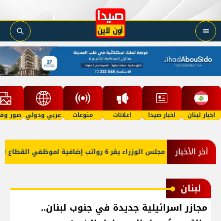
اخبار لبنان
اخبار صيدا
اعلانات
منوعات
عربي ودولي
صور وفي
آخر الأخبار
اء يقر 6 رواتب إضافية لموظفي القطاع العام وصرف الفروقات بأثر رجعي منذ آذار
لبنان
مجازر اسرائيلية جديدة في جنوب لبنان..