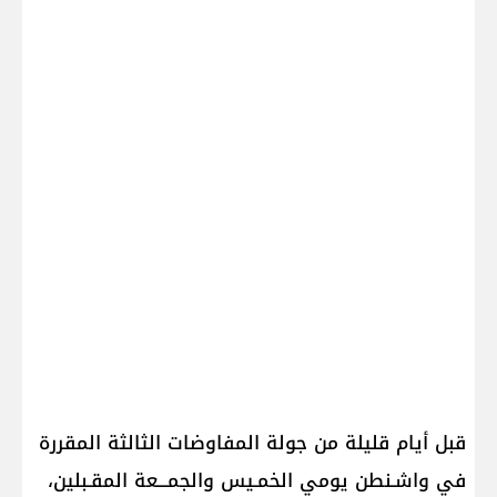
قبل أيام قليلة من جولة المفاوضات الثالثة المقررة
في واشـنطن يومي الخمـيس والجمـــعة المقـبلين،