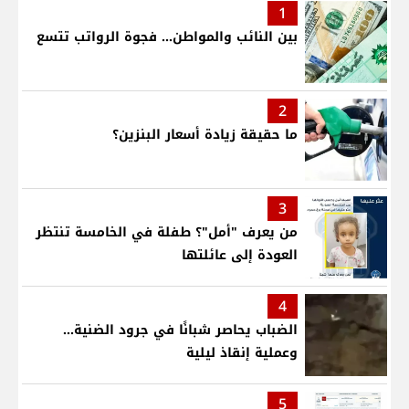
1
بين النائب والمواطن... فجوة الرواتب تتسع
2
ما حقيقة زيادة أسعار البنزين؟
3
من يعرف "أمل"؟ طفلة في الخامسة تنتظر
العودة إلى عائلتها
4
الضباب يحاصر شبانًا في جرود الضنية...
وعملية إنقاذ ليلية
5