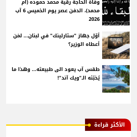
وفاة الحاجة رقية محمد حموده (ام
محمد)، الدفن عصر يوم الخميس 6 آب
2026
أوّل جهاز "ستارلينك" في لبنان... لمَن
أعطاه الوزير؟
طقس آب يعود الى طبيعته... وهذا ما
يُخبّئه الـ"ويك آند"!
الأكثر قراءة