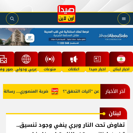
اخبار لبنان
اخبار صيدا
اعلانات
منوعات
عربي ودولي
صور وفي
آخر الأخبار
ما... وماذا عن "آليات التحقق"؟
ضربة المنصوري... رسالة للجيش 
لبنان
تفاوض تحت النار وبري ينفي وجود تنسيق..