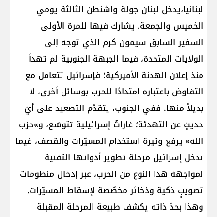
لبنانيا،يدخل لبنان جولة واشنطن الثالثة يومي
الخميس والجمعة، يشارك فيها للمرة الأولى
السفير السابق سيمون كرم الذي توجه إلى
الولايات المتحدة، فيما الجبهة الجنوبية لم تهدأ
منذ إعلان الهدنة الأميركية؛ فإسرائيل تتعامل مع
التفاوض باعتباره امتدادًا للحرب بوسائل أخرى، لا
بديلاً منها. ففي الجنوب، يتقدّم التصعيد على أيّ
حديثٍ عن التهدئة؛ غاراتٌ إسرائيلية تتوسّع، و»حزب
الله» يرفع وتيرة استخدام المسيّرات والقصف، فيما
تدخل إسرائيل مرحلة تطوير أدواتها التقنية
لمواجهة هذا النوع من الحرب، عبر إدخال منظومات
تصويبٍ ذكية وذخائر مخصّصة لإسقاط المسيّرات.
وهذا بحدّ ذاته يكشف طبيعة المرحلة المقبلة