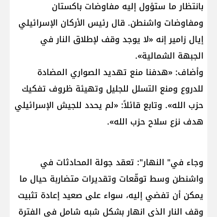
بانتظار ما ستؤول إليه مفاوضات باكستان
ومفاوضات واشنطن. قال رئيس الأركان الإسرائيلي
إيال زامير إنه «لا يوجد وقف لإطلاق النار في
الجبهة الشمالية».
وأضاف: «هدفنا منع تهديد الصواري المضادة
للدروع ومنع التسلل للجليل وتهيئة ظروف تفكيك
حزب الله». وتابع قائلاً: «لم يحدد للجيش الإسرائيلي
هدف نزع سلاح حزب الله».
وجاء في" النهار": تعقد جولة المحادثات في
واشنطن وسط توقّعات وتقديرات متضاربة حيال ما
يمكن أن تفضي إليه، سواء على صعيد إعادة تثبيت
وقف النار الذي انهار بشكل شبه شامل في الفترة