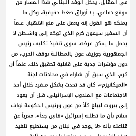
في المقابل، يدخل الوفد اللبناني هذا المسار من
موقع دفاعي، بلا أوراق ضغط حقيقية، وكل ما
يملكه هو القول إنه يعمل على منع الانهيار. علماً
أن السفير سيمون كرم الذي توجّه إلى واشنطن لا
يحمل ما يمكن فرضه، سوى تنفيذ تكليف رئيس
الجمهورية جوزيف عون بالمطالبة بوقف الحرب، من
دون مؤشرات جدية على قابلية تحقيق ذلك. علماً أن
كرم، الذي سبق أن شارك في محادثات لجنة
«الميكانيزم»، كان قد تحدث بشكل منفرد خلال أحد
الاجتماعات مع المندوب الإسرائيلي، قبل أن يعود
إلى بيروت ليبلغ كلّاً من عون ورئيس الحكومة نواف
سلام بأن ما تطلبه إسرائيل «قاسٍ جداً»، معرباً عن
قناعته بأنه «لا يوجد في لبنان من يستطيع تنفيذ