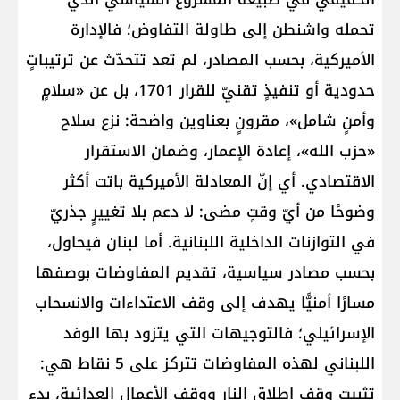
تحمله واشنطن إلى طاولة التفاوض؛ فالإدارة
الأميركية، بحسب المصادر، لم تعد تتحدّث عن ترتيباتٍ
حدودية أو تنفيذٍ تقنيّ للقرار 1701، بل عن «سلامٍ
وأمنٍ شامل»، مقرونٍ بعناوين واضحة: نزع سلاح
«حزب الله»، إعادة الإعمار، وضمان الاستقرار
الاقتصادي. أي إنّ المعادلة الأميركية باتت أكثر
وضوحًا من أيّ وقتٍ مضى: لا دعم بلا تغييرٍ جذريّ
في التوازنات الداخلية اللبنانية. أما لبنان فيحاول،
بحسب مصادر سياسية، تقديم المفاوضات بوصفها
مسارًا أمنيًّا يهدف إلى وقف الاعتداءات والانسحاب
الإسرائيلي؛ فالتوجيهات التي يتزود بها الوفد
اللبناني لهذه المفاوضات تتركز على 5 نقاط هي:
تثبيت وقف إطلاق النار ووقف الأعمال العدائية، بدء