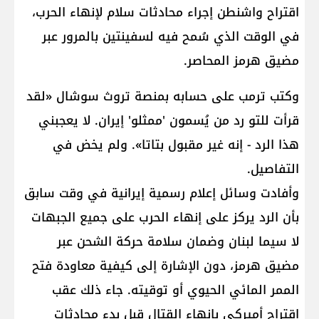
اقتراح واشنطن إجراء محادثات سلام لإنهاء الحرب،
في الوقت الذي سُمح فيه لسفينتين بالمرور عبر
مضيق هرمز المحاصر.
وكتب ترمب على حسابه بمنصة تروث سوشال «لقد
قرأت للتو رد من يُسمون 'ممثلو' إيران. لا يعجبني
هذا الرد - إنه غير مقبول بتاتا». ولم يخض في
التفاصيل.
وأفادت وسائل إعلام رسمية إيرانية في وقت سابق
بأن الرد يركز على إنهاء الحرب على جميع الجبهات
لا سيما لبنان وضمان سلامة حركة الشحن عبر
مضيق هرمز، دون الإشارة إلى كيفية معاودة فتح
الممر المائي الحيوي أو توقيته. جاء ذلك عقب
اقتراح أميركي بإنهاء القتال قبل بدء محادثات