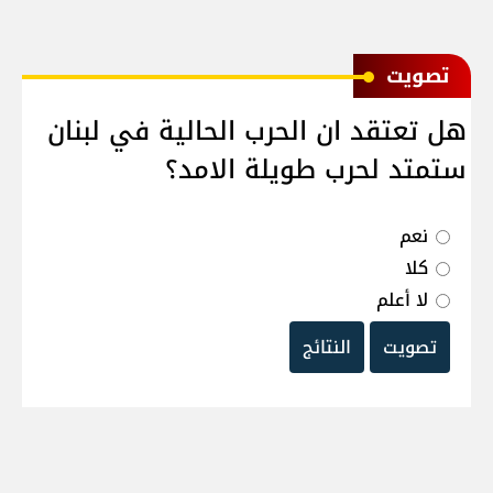
ﺗﺼﻮﻳﺖ
هل تعتقد ان الحرب الحالية في لبنان
ستمتد لحرب طويلة الامد؟
نعم
كلا
لا أعلم
تصويت
النتائج