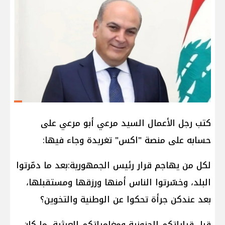
كتب رجل الأعمال السيد مرعي أبو مرعي على
حسابه على منصة "اكس" تغريدة وجاء فيها:
‏لكل من يهاجم قرار رئيس الجمهورية:بعد ما دمّرتوا
البلد، وخسّرتوا الناس أمنها ورزقها ومستقبلها،
بعد عندكن جرأة تحكوا عن الوطنية والتخوين؟
قبل قراراتكم الجنونية ومغامراتكم العبثية، ما كان