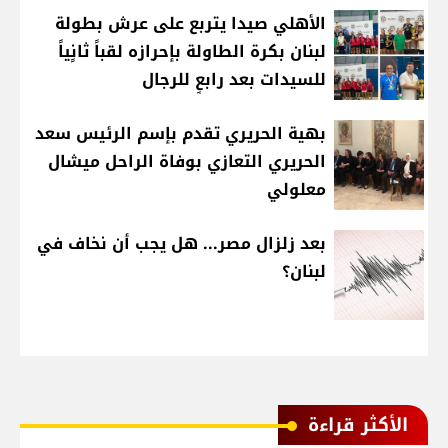
الأهلي صيدا يتربع على عرش بطولة
لبنان بكرة الطاولة بإحرازه لقباً ثانٍياً
للسيدات بعد رابعٍ للرجال
بهية الحريري تقدم بإسم الرئيس سعد
الحريري التعازي بوفاة الراحل ميشال
معلولي
بعد زلزال مصر... هل يجب أن نخاف في
لبنان؟
الأكثر قراءة