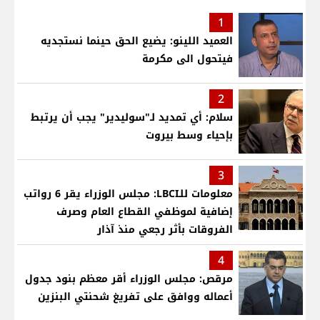
1
العميد اللينو: يضيع الحق حينما نستجديه
فيتحول الى مكرمة
2
سلام: أي تمديد لـ"سوليدير" يجب أن يرتبط
بإحياء وسط بيروت
3
معلومات للـLBCI: مجلس الوزراء يقر 6 رواتب
إضافية لموظفي القطاع العام وصرف
الفروقات بأثر رجعي منذ آذار
4
مرقص: مجلس الوزراء أقر معظم بنود جدول
أعماله ووافق على تفريغ شحنتي البنزين