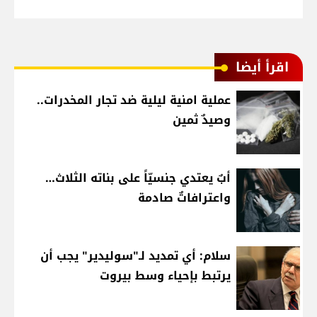
اقرأ أيضا
عملية امنية ليلية ضد تجار المخدرات..
وصيدٌ ثمين
أبٌ يعتدي جنسيّاً على بناته الثلاث…
واعترافاتٌ صادمة
سلام: أي تمديد لـ"سوليدير" يجب أن
يرتبط بإحياء وسط بيروت