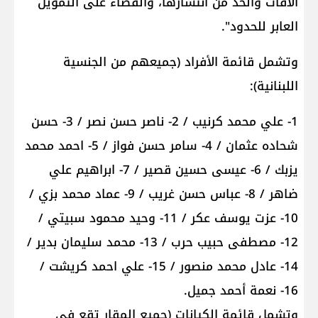
الآفات والحد من انتشارها، والقضاء على التمويل
العابر للحدود".
وتشمل قائمة الأفراد (جميعهم من الجنسية
اللبنانية):
1- علي محمد كرنيب / 2- ناصر حسن نصر / 3- حسن
شحاده عثمان / 4- سامر حسن فواز / 5- احمد محمد
يزبك / 6- عيسى حسين قصير / 7- ابراهيم علي
ضاهر / 8- عباس حسن غريب / 9- عماد محمد بزي /
10- عزت يوسف عكر / 11- وحيد محمود سبيتي /
12- مصطفى حبيب حرب / 13- محمد سليمان بدير /
14- عادل محمد منصور / 15- علي احمد كريشت /
16- نعمة أحمد جميل.
وتشمل قائمة الكيانات (جميع المقار تقع في