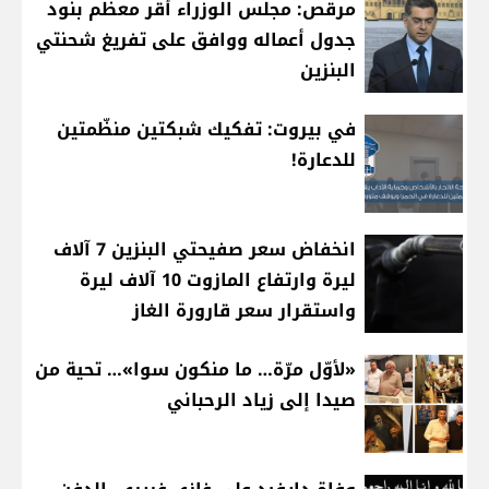
مرقص: مجلس الوزراء أقر معظم بنود
جدول أعماله ووافق على تفريغ شحنتي
البنزين
في بيروت: تفكيك شبكتين منظّمتين
للدعارة!
انخفاض سعر صفيحتي البنزين 7 آلاف
ليرة وارتفاع المازوت 10 آلاف ليرة
واستقرار سعر قارورة الغاز
«لأوّل مرّة… ما منكون سوا»… تحية من
صيدا إلى زياد الرحباني