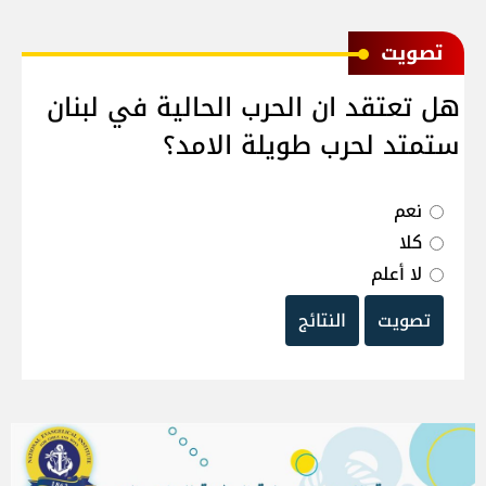
ﺗﺼﻮﻳﺖ
هل تعتقد ان الحرب الحالية في لبنان
ستمتد لحرب طويلة الامد؟
نعم
كلا
لا أعلم
تصويت
النتائج