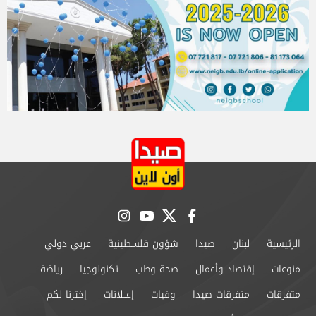
instagram
youtube
twitter
facebook
الرئيسية
لبنان
صيدا
شؤون فلسطينية
عربي دولي
منوعات
إقتصاد وأعمال
صحة وطب
تكنولوجيا
رياضة
متفرقات
متفرقات صيدا
وفيات
إعــلانات
إخترنا لكم