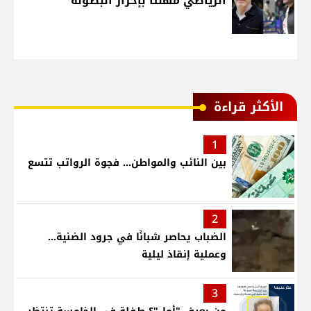
الرياضي مهنئا بإحراز البطولة
الأكثر قراءة
1
بين النائب والمواطن... فجوة الرواتب تتسع
2
الضباب يحاصر شبانًا في جرود الضنية...
وعملية إنقاذ ليلية
3