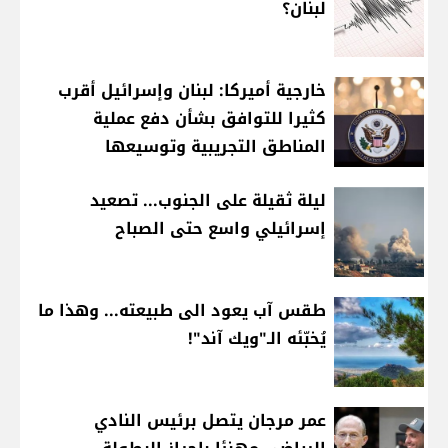
لبنان؟
خارجية أميركا: لبنان وإسرائيل أقرب
كثيرا للتوافق بشأن دفع عملية
المناطق التجريبية وتوسيعها
ليلة ثقيلة على الجنوب... تصعيد
إسرائيلي واسع حتى الصباح
طقس آب يعود الى طبيعته... وهذا ما
يُخبّئه الـ"ويك آند"!
عمر مرجان يتصل برئيس النادي