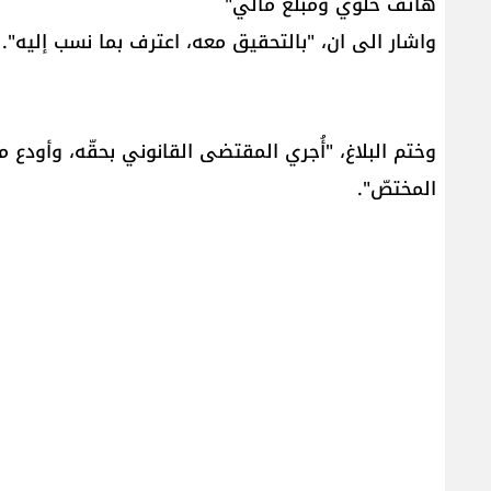
هاتف خلوي ومبلغ مالي"
واشار الى ان، "بالتحقيق معه، اعترف بما نسب إليه".
وختم البلاغ، "أُجري المقتضى القانوني بحقّه، وأودع م
المختصّ".