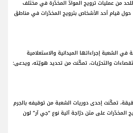
لحد من عمليات ترويج الموادّ المخدّرة في مختلف
 حول قيام أحد الأشخاص بترويج المخدّرات في مناطق
ة في الشعبة إجراءاتها الميدانية والاستعلامية
صاءات والتحرّيات، تمكّنت من تحديد هويّته، ويدعى:
ية رصد ومراقبة دقيقة، تمكّنت إحدى دوريات الشعبة من توقيفه بالجرم
المخدّرات على متن درّاجة آلية نوع “جي آر” لون