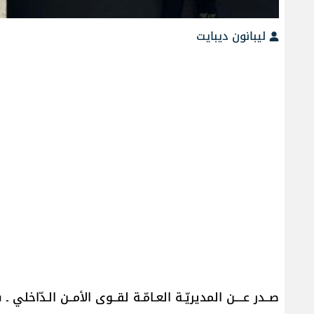
ليبانون ديبايت
صــدر عــــن المديريّـة العـامّـة لقــوى الأمــن الـدّاخلي