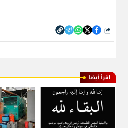
شارك
اقرأ أيضا