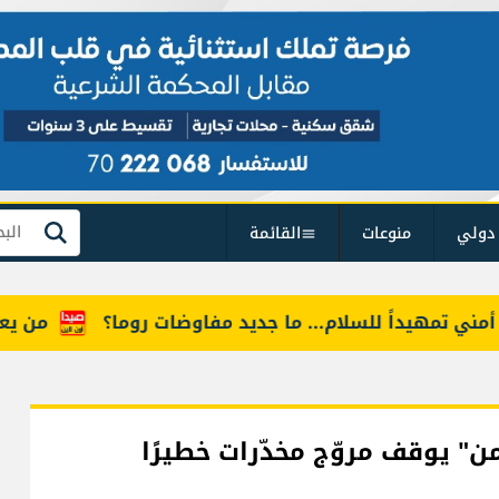
دولي
منوعات
القائمة
بحث
مهيداً للسلام... ما جديد مفاوضات روما؟
من يعرف "أم
ن" يوقف مروّج مخدّرات خطيرًا