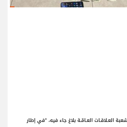
 ـ شعبة العـلاقـات العـامّـة بلاغ جاء فيه، "في إطار