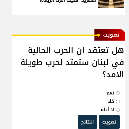
شهرياً... فكيف أقرّت الزيادة؟
ﺗﺼﻮﻳﺖ
هل تعتقد ان الحرب الحالية
في لبنان ستمتد لحرب طويلة
الامد؟
نعم
كلا
لا أعلم
تصويت
النتائج