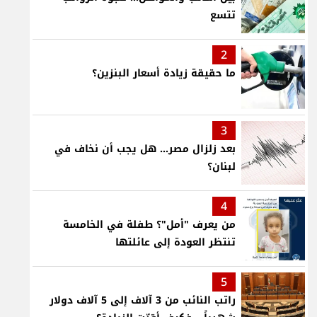
تتسع
2
ما حقيقة زيادة أسعار البنزين؟
3
بعد زلزال مصر... هل يجب أن نخاف في
لبنان؟
4
من يعرف "أمل"؟ طفلة في الخامسة
تنتظر العودة إلى عائلتها
5
راتب النائب من 3 آلاف إلى 5 آلاف دولار