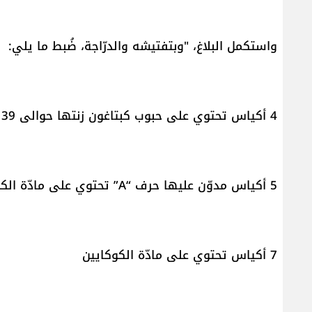
واستكمل البلاغ، "وبتفتيشه والدرّاجة، ضُبط ما يلي:
4 أكياس تحتوي على حبوب كبتاغون زنتها حوالى 39 غرامًا
5 أكياس مدوّن عليها حرف “A” تحتوي على مادّة الكوكايين
7 أكياس تحتوي على مادّة الكوكايين