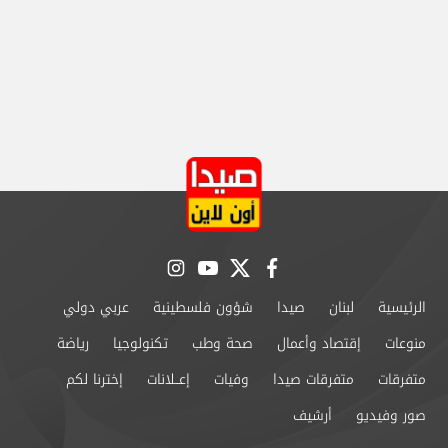
instagram
youtube
twitter
facebook
الرئيسية
لبنان
صيدا
شؤون فلسطينية
عربي دولي
منوعات
إقتصاد وأعمال
صحة وطب
تكنولوجيا
رياضة
متفرقات
متفرقات صيدا
وفيات
إعــلانات
إخترنا لكم
صور وفيديو
أرشيف