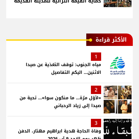
حماية القيمة التراثية للمدينة القديمة
الأكثر قراءة
1
مياه الجنوب: توقف التغذية عن صيدا
الاثنين... اليكم التفاصيل
2
«لأوّل مرّة… ما منكون سوا»… تحية من
صيدا إلى زياد الرحباني
3
وفاة الحاجة هدية ابراهيم مهتار، الدفن
ظهر يوم الاحد 9 آب 2026