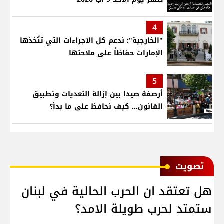
4
"الخارجية": ندعم كل الاجراءات التي تتّخذها
الإمارات حفاظاً على ملاحتها
5
أرصفة صيدا بين إزالة التعديات وتطبيق
القانون... كيف نحافظ على ما بدأ؟
ﺗﺼﻮﻳﺖ
هل تعتقد ان الحرب الحالية في لبنان
ستمتد لحرب طويلة الامد؟