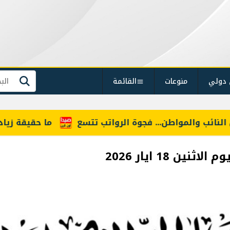
 دولي
منوعات
القائمة
بحث
ب والمواطن... فجوة الرواتب تتسع
ما حقيقة زيادة أسع
 18 ايار 2026