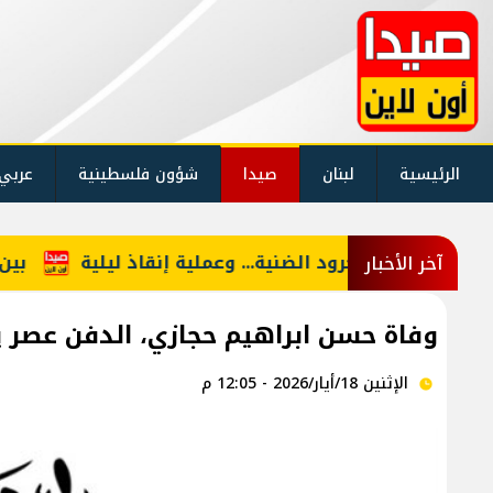
الرئيسية
لبنان
صيدا
شؤون فلسطينية
عربي
بانًا في جرود الضنية... وعملية إنقاذ ليلية
بين النائ
آخر الأخبار
وفاة حسن ابراهيم حجازي، الدفن عصر يوم الاثنين
الإثنين 18/أيار/2026 - 12:05 م