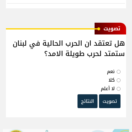
ﺗﺼﻮﻳﺖ
هل تعتقد ان الحرب الحالية في لبنان
ستمتد لحرب طويلة الامد؟
نعم
كلا
لا أعلم
تصويت
النتائج