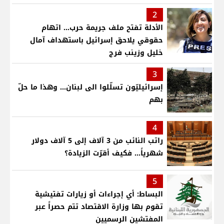
2
الأدلة تفتح ملف جريمة حرب... اتهام
حقوقي يلاحق إسرائيل باستهداف آمال
خليل وزينب فرج
3
إسرائيليّون تسلّلوا الى لبنان... وهذا ما حلّ
بهم
4
راتب النائب من 3 آلاف إلى 5 آلاف دولار
شهرياً... فكيف أقرّت الزيادة؟
5
البساط: أي إجراءات أو زيارات تفتيشية
تقوم بها وزارة الاقتصاد تتم حصراً عبر
المفتشين الرسميين