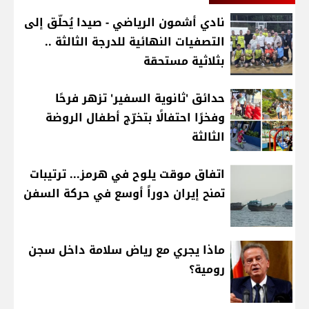
نادي أشمون الرياضي - صيدا يُحلّق إلى
التصفيات النهائية للدرجة الثالثة ..
بثلاثية مستحقة
حدائق 'ثانوية السفير' تزهر فرحًا
وفخرًا احتفالًا بتخرّج أطفال الروضة
الثالثة
اتفاق موقت يلوح في هرمز... ترتيبات
تمنح إيران دوراً أوسع في حركة السفن
ماذا يجري مع رياض سلامة داخل سجن
رومية؟