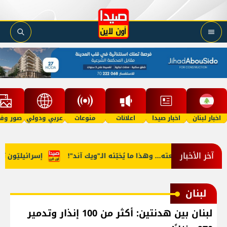
اخبار لبنان
اخبار صيدا
اعلانات
منوعات
عربي ودولي
صور وفي
آخر الأخبار
 الى طبيعته... وهذا ما يُخبّئه الـ"ويك آند"!
إسرائيليّون تسلّلو
لبنان
لبنان بين هدنتين: أكثر من 100 إنذار وتدمير