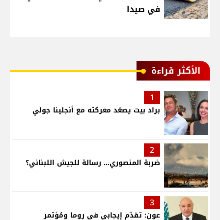
في صيدا
الأكثر قراءة
1
براد بيت يصعّد معركته مع أنجلينا جولي
2
ضربة المنصوري... رسالة للجيش اللبناني؟
3
عون: تقدّم إيجابي في روما ومُؤتمر