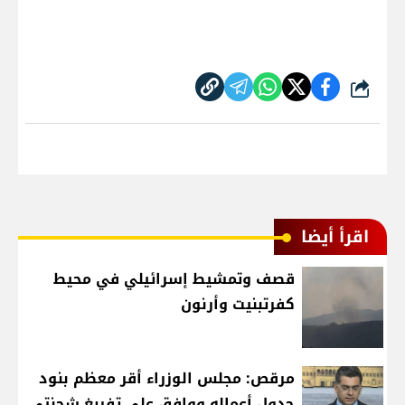
شارك
اقرأ أيضا
قصف وتمشيط إسرائيلي في محيط
كفرتبنيت وأرنون
مرقص: مجلس الوزراء أقر معظم بنود
جدول أعماله ووافق على تفريغ شحنتي