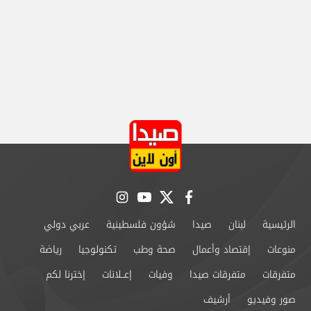
instagram
youtube
twitter
facebook
الرئيسية
لبنان
صيدا
شؤون فلسطينية
عربي دولي
منوعات
إقتصاد وأعمال
صحة وطب
تكنولوجيا
رياضة
متفرقات
متفرقات صيدا
وفيات
إعــلانات
إخترنا لكم
صور وفيديو
أرشيف