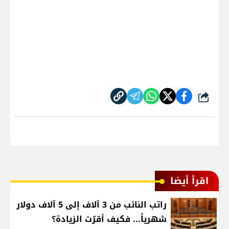
شارك
اقرأ أيضا
راتب النائب من 3 آلاف إلى 5 آلاف دولار
شهرياً... فكيف أقرّت الزيادة؟