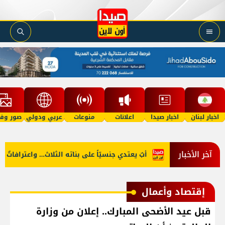
اخبار لبنان
اخبار صيدا
اعلانات
منوعات
عربي ودولي
صور وفي
آخر الأخبار
سعار البنزين؟
أبٌ يعتدي جنسيّاً على بناته الثلاث… واعترافاتٌ صاد
إقتصاد وأعمال
قبل عيد الأضحى المبارك.. إعلان من وزارة