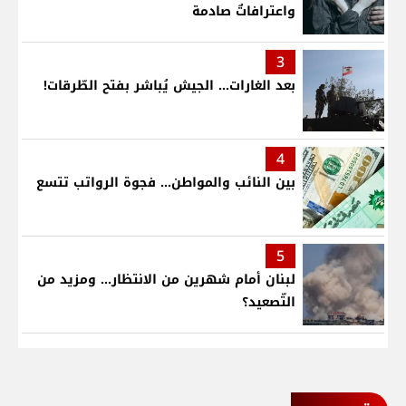
واعترافاتٌ صادمة
3
بعد الغارات... الجيش يُباشر بفتح الطّرقات!
4
بين النائب والمواطن... فجوة الرواتب تتسع
5
لبنان أمام شهرين من الانتظار... ومزيد من
التّصعيد؟