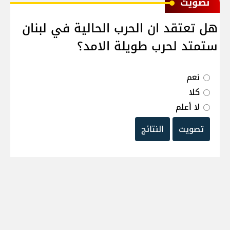
ﺗﺼﻮﻳﺖ
هل تعتقد ان الحرب الحالية في لبنان
ستمتد لحرب طويلة الامد؟
نعم
كلا
لا أعلم
تصويت
النتائج