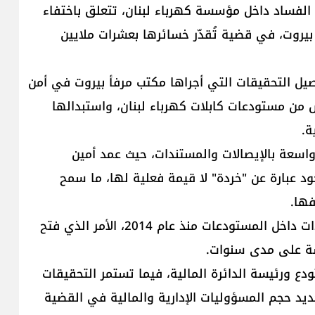
لفساد داخل مؤسسة كهرباء لبنان، تتعلق باختفاء
روت، في قضية تُقدّر خسائرها بعشرات ملايين
يل التحقيقات التي أجراها مكتب مرفأ بيروت في أمن
ختفاء نحو 500 طن من النحاس من مستودعات كابلات كهرباء لبنان، واستبدالها
سعة بالإيصالات والمستندات، حيث عمد أمين
د عبارة عن "خردة" لا قيمة فعلية لها، ما سمح
فها.
كما أظهرت التحقيقات غياب أي جردة فعلية للموجودات داخل المستودعات منذ عام 2014، الأمر الذي فتح
سة على مدى سنوات.
دع ورئيسة الدائرة المالية، فيما تستمر التحقيقات
د حجم المسؤوليات الإدارية والمالية في القضية