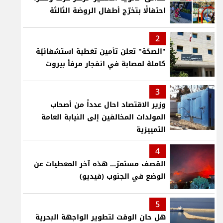
احتفالًا بتخرّج أطفال الروضة الثالثة
2
"الصحّة" تعلن تأمين تغطية استشفائيّة
كاملة لمصابة في انفجار مرفأ بيروت
3
وزير الاقتصاد احال عدداً من أصحاب
المولدات المخالفين إلى النيابة العامة
التمييزية
4
القصف مستمرّ... هذه آخر المعطيات عن
الوضع في الجنوب (فيديو)
5
هل حان الوقت لتطوير الواجهة البحرية