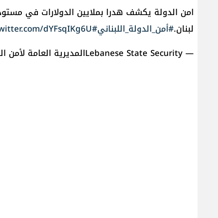
امن الدولة يكشف هدرا بملايين الدولارات في مستو
لبنان.
#أمن_الدولة_اللبناني
#Lebanese_State_Security
twitter.com/dYFsqIKg6U
— Lebanese State Securityالمديرية العامة لأمن الدولة (@statesecuritylb)