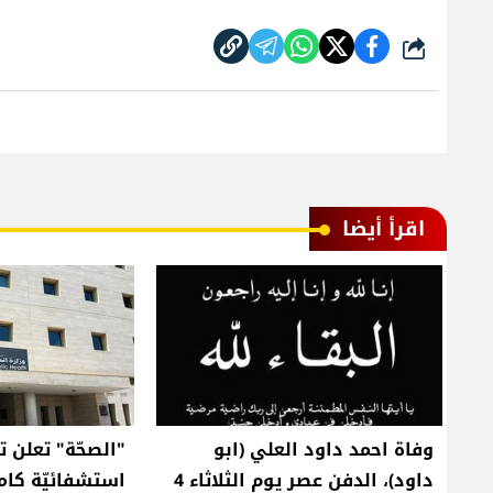
شارك
اقرأ أيضا
وفاة احمد داود العلي (ابو
"الصحّة" تعلن ت
داود)، الدفن عصر يوم الثلاثاء 4
استشفائيّة كام