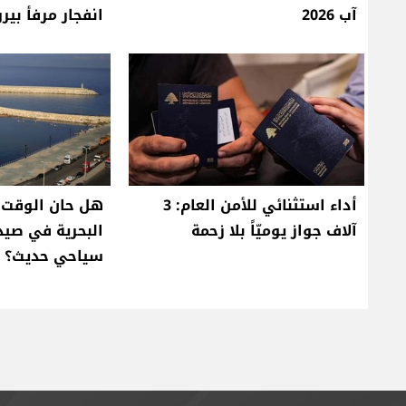
آب 2026
انفجار مرفأ بير
أداء استثنائي للأمن العام: 3
هل حان الوقت 
آلاف جواز يوميّاً بلا زحمة
البحرية في صي
سياحي حديث؟