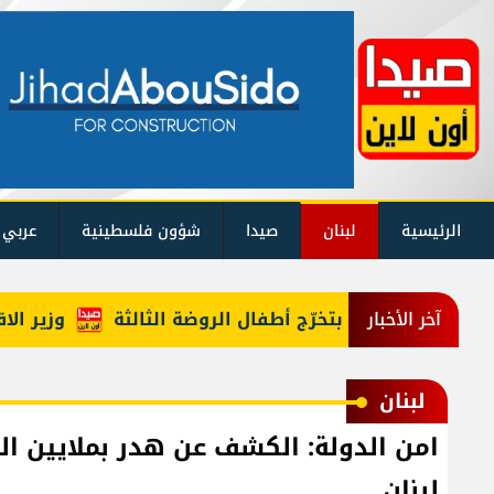
الرئيسية
لبنان
صيدا
شؤون فلسطينية
عربي 
رًا احتفالًا بتخرّج أطفال الروضة الثالثة
وزير الاقتصاد 
آخر الأخبار
لبنان
امن الدولة: الكشف عن هدر بملايين ا
لبنان