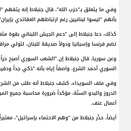
وفي ما يتعلق بـ"حزب الله"، قال جنبلاط إنه يتفهم "ا
بأنهم "ليسوا لبنانيين رغم ارتباطهم العقائدي بإيران"
كذلك، دعا جنبلاط إلى "دعم الجيش اللبناني بقوة متع
تضم فرنسا وإسبانيا ودولاً صديقة للبنان، لتولي مراق
وعن سوريا، قال جنبلاط إن "الشعب السوري أصبح حراً 
السوري أحمد الشرع، واصفاً إياه بأنه "ذكي جداً ودقي
وفي ملف السويداء، كشف جنبلاط أنه طلب من الشرع ت
الدروز والبدو السنّة، مؤكداً ضرورة محاسبة جميع الم
أعمال عنف.
أيضاً، حذّر جنبلاط من "وهم الاحتماء بإسرائيل"، معتبرا