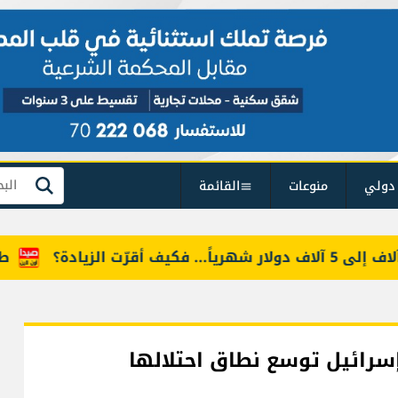
دولي
منوعات
القائمة
بحث
طقس آب 
إسرائيل توسع نطاق احتلالها