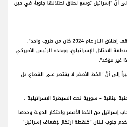
 أنَّ "إسرائيل توسع نطاق احتلالها جنوباً، في حين
وفي حديثٍ عبر صحيفة "La Croix"، قال جنبلاط إنَّ "وقف إطلاق النار عام 2024 كان من طرفٍ واحد"،
نطقة الاحتلال الإسرائيليّ، ووحده الرئيس الأميركي
ا غير مؤكد".
 إلى أنَّ "الخط الأصفر لا يقتصر على القطاع، بل
ية لبنانية – سورية تحت السيطرة الإسرائيلية".
اب إسرائيل من الخط الأصفر واحتكار الدولة وحدها
ستخدم جنوب لبنان "كنقطة ارتكاز لإضعاف إسرائيل"