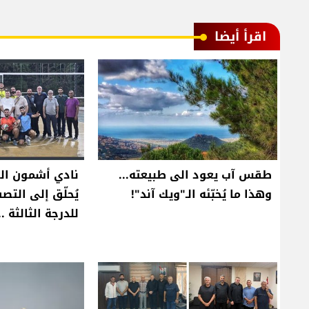
اقرأ أيضا
طقس آب يعود الى طبيعته...
نادي أشمون الر
وهذا ما يُخبّئه الـ"ويك آند"!
يُحلّق إلى التص
للدرجة الثالثة .