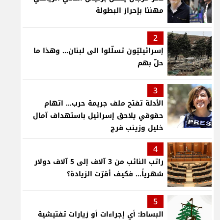
مهنئا بإحراز البطولة
2
إسرائيليّون تسلّلوا الى لبنان... وهذا ما
حلّ بهم
3
الأدلة تفتح ملف جريمة حرب... اتهام
حقوقي يلاحق إسرائيل باستهداف آمال
خليل وزينب فرج
4
راتب النائب من 3 آلاف إلى 5 آلاف دولار
شهرياً... فكيف أقرّت الزيادة؟
5
البساط: أي إجراءات أو زيارات تفتيشية