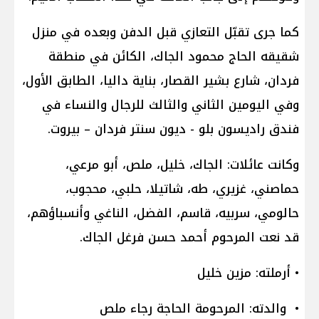
كما جرى تقبّل التعازي قبل الدفن وبعده في منزل
شقيقه الحاج محمود الجاك، الكائن في منطقة
فردان، شارع بشير القصار، بناية داليا، الطابق الأول،
وفي اليومين الثاني والثالث للرجال والنساء في
فندق راديسون بلو - ديون سنتر فردان – بيروت.
وكانت عائلات: الجاك، خليل، ملص، أبو مرعي،
حماصني، غزيري، طه، شاتيلا، حلبي، محجوب،
حالومي، سربيه، قاسم، الفضل، الناغي وأنسباؤهم،
قد نعت المرحوم أحمد حسن فرغل الجاك.
• أرملته: مزين خليل
• والدته: المرحومة الحاجة رجاء ملص