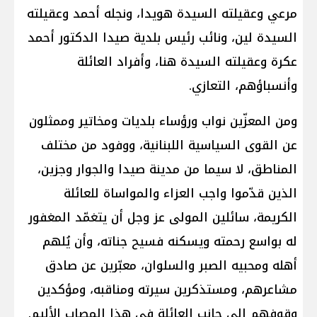
مرعي وعقيلته السيدة هويدا، ونجله أحمد وعقيلته
السيدة لين، ونائب رئيس بلدية صيدا الدكتور أحمد
عكرة وعقيلته السيدة هنا، وأفراد العائلة
وأنسباؤهم، التعازي.
ومن المعزّين نواب ورؤساء بلديات ومخاتير وممثلون
عن القوى السياسية اللبنانية، ووفود من مختلف
المناطق، لا سيما من مدينة صيدا والجوار وجزين،
الذين قدّموا واجب العزاء والمواساة للعائلة
الكريمة، سائلين المولى عز وجل أن يتغمّد المغفور
له بواسع رحمته ويسكنه فسيح جناته، وأن يُلهم
أهله ومحبيه الصبر والسلوان، معبّرين عن صادق
مشاعرهم، ومستذكرين سيرته ومناقبه، ومؤكدين
وقوفهم إلى جانب العائلة في هذا المصاب الأليم.