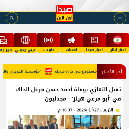
اخبار لبنان
اخبار صيدا
اعلانات
منوعات
عربي ودولي
صور وفي
آخر الأخبار
خل مستودع في حارة حريك
مؤسسة الحريري والمجلس الثقافي البريطاني يطلقان مشروع 'ترابط الشباب: الحوكمة الشاملة ومنع التطرف العنيف'
تقبل التعازي بوفاة أحمد حسن فرغل الجاك
في 'أبو مرعي هيلز' - مجدليون
الأربعاء 27/أيار/2026 - 10:37 م