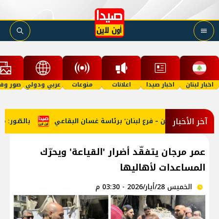
اخبار لبنان
اخبار صيدا
اعلانات
منوعات
عربي ودولي
صور وفي
آخر الأخبار
 فلسطين – فرع لبنان' برئاسة غسان البقاعي
بالصّور: من الشّمال
عمر مرجان يتفقّد أضرار 'القياعة' ويحرّك
المساعدات لأهاليها
الخميس 28/أيار/2026 - 03:30 م