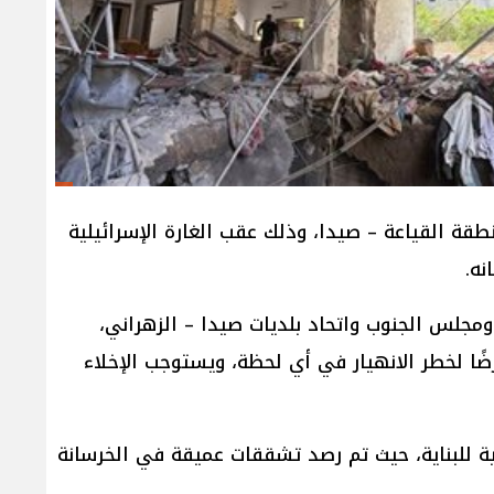
لالية، ميشال أبو زيد، قرارًا يقضي بإخلاء “بناية الجزائر” الواقعة على العقار رقم 270 في منطقة القياعة – صيدا، وذلك عقب الغارة الإسرائيلية
ومجلس الجنوب واتحاد بلديات صيدا – الزهراني،
ضًا لخطر الانهيار في أي لحظة، ويستوجب الإخلاء
ئية للبناية، حيث تم رصد تشققات عميقة في الخرسانة