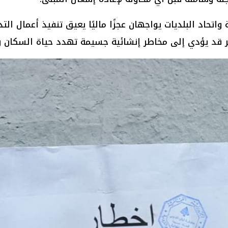
 واتحاد البلديات يواجهان عجزًا ماليًا يعيق تنفيذ أعمال ا
أخير قد يؤدي إلى مخاطر إنشائية جسيمة تهدد حياة السكان 