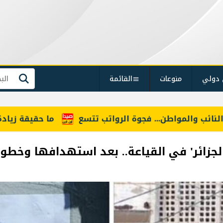
 دولي
منوعات
القائمة
بحث
لرواتب تتسع
ما حقيقة زيادة أسعار البنزين؟
أبٌ 
ية الجزائر' في القياعة.. بعد استهدافها وخطو