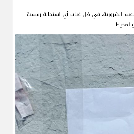
لتدعيم الضرورية، في ظل غياب أي استجابة رسمية
والمحيط.