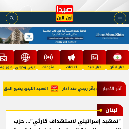
اخبار لبنان
اخبار صيدا
اعلانات
منوعات
عربي ودولي
صور وفي
آخر الأخبار
العميد اللينو: يضيع الحق حينم
لبنان
"تمهيد إسرائيلي لاستهداف كارثي"... حزب