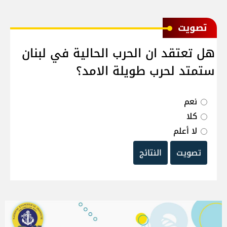
ﺗﺼﻮﻳﺖ
هل تعتقد ان الحرب الحالية في لبنان
ستمتد لحرب طويلة الامد؟
نعم
كلا
لا أعلم
تصويت
النتائج