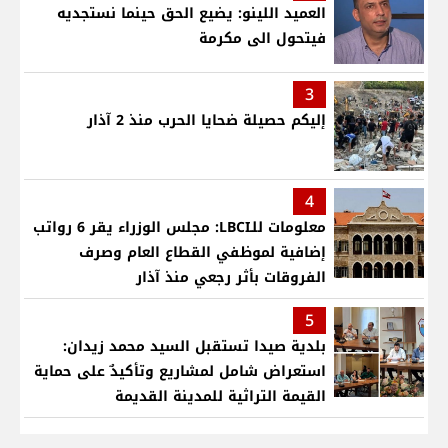
العميد اللينو: يضيع الحق حينما نستجديه
فيتحول الى مكرمة
3
إليكم حصيلة ضحايا الحرب منذ 2 آذار
4
معلومات للـLBCI: مجلس الوزراء يقر 6 رواتب
إضافية لموظفي القطاع العام وصرف
الفروقات بأثر رجعي منذ آذار
5
بلدية صيدا تستقبل السيد محمد زيدان:
استعراض شامل لمشاريع وتأكيدٌ على حماية
القيمة التراثية للمدينة القديمة