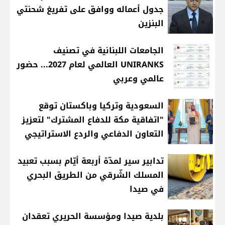
جدول أعماله ووافق على تفريغ شحنتي
البنزين
الجامعات اللبنانية في تصنيف
UNIRANKS العالمي لعام 2027... حضور
عالمي وعربي
السعودية وتركيا وباكستان توقع
"اتفاقية مكة للدفاع المشترك" لتعزيز
التعاون الدفاعي والردع الاستراتيجي
تدابير سير لمدّة أربعة أيّام بسبب تعبيد
المسلك الشّرقي من الطريق البحري
في صيدا
بلدية صيدا ومؤسسة الحريري تعقدان