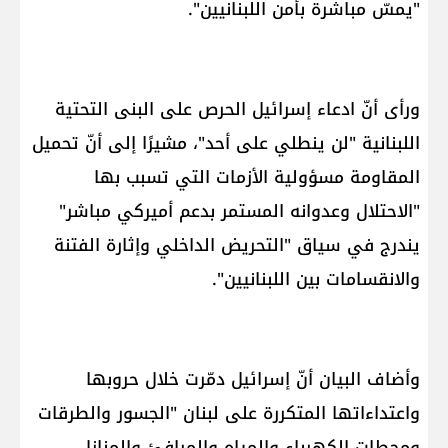
"يمسّ مباشرة بأمن اللبنانيين".
ورأى أنّ ادعاء إسرائيل الحرص على البنى التحتية
اللبنانية "لن ينطلي على أحد"، مشيرًا إلى أنّ تحميل
المقاومة مسؤولية الأزمات التي تسبب بها
"الاحتلال وعدوانه المستمر بدعم أميركي مباشر"
يندرج في سياق "التحريض الداخلي وإثارة الفتنة
والانقسامات بين اللبنانيين".
وأضاف البيان أنّ إسرائيل دمّرت خلال حروبها
واعتداءاتها المتكررة على لبنان "الجسور والطرقات
ومحطات الكهرباء والمياه والمرافئ والمنازل