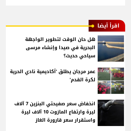
اقرأ أيضا
هل حان الوقت لتطوير الواجهة
البحرية في صيدا وإنشاء مرسى
سياحي حديث؟
عمر مرجان يطلق 'أكاديمية نادي الحرية
لكرة القدم'
انخفاض سعر صفيحتي البنزين 7 آلاف
ليرة وارتفاع المازوت 10 آلاف ليرة
واستقرار سعر قارورة الغاز