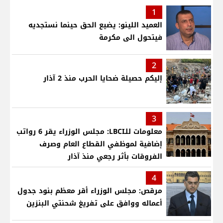
1
العميد اللينو: يضيع الحق حينما نستجديه
فيتحول الى مكرمة
2
إليكم حصيلة ضحايا الحرب منذ 2 آذار
3
معلومات للـLBCI: مجلس الوزراء يقر 6 رواتب
إضافية لموظفي القطاع العام وصرف
الفروقات بأثر رجعي منذ آذار
4
مرقص: مجلس الوزراء أقر معظم بنود جدول
أعماله ووافق على تفريغ شحنتي البنزين