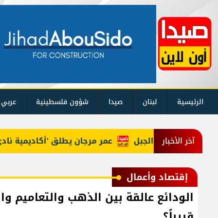
الرئيسية
لبنان
صيدا
شؤون فلسطينية
عربي 
 في عيتا الجبل
عمر مرجان يطلق 'أكاديمية نادي الحري
آخر الأخبار
إقتصاد وأعمال
الودائع عالقة بين الذهب والتعاميم وال
قريباً؟