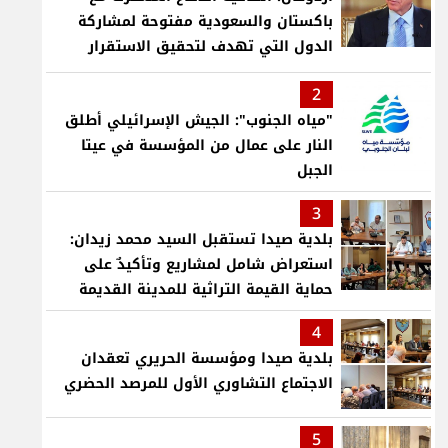
باكستان والسعودية مفتوحة لمشاركة
الدول التي تهدف لتحقيق الاستقرار
بمنطقتنا
2
"مياه الجنوب": الجيش الإسرائيلي أطلق
النار على عمال من المؤسسة في عيتا
الجبل
3
بلدية صيدا تستقبل السيد محمد زيدان:
استعراض شامل لمشاريع وتأكيدٌ على
حماية القيمة التراثية للمدينة القديمة
4
بلدية صيدا ومؤسسة الحريري تعقدان
الاجتماع التشاوري الأول للمرصد الحضري
5