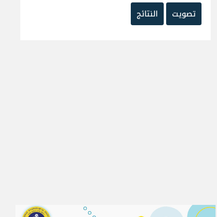
تصويت
النتائج