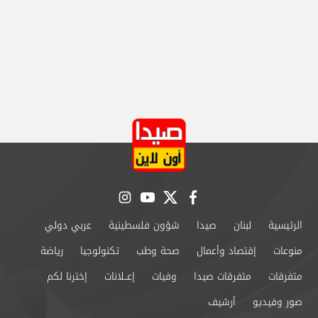
instagram
youtube
twitter
facebook
الرئيسية
لبنان
صيدا
شؤون فلسطينية
عربي دولي
منوعات
إقتصاد وأعمال
صحة وطب
تكنولوجيا
رياضة
متفرقات
متفرقات صيدا
وفيات
إعــلانات
إخترنا لكم
صور وفيديو
أرشيف