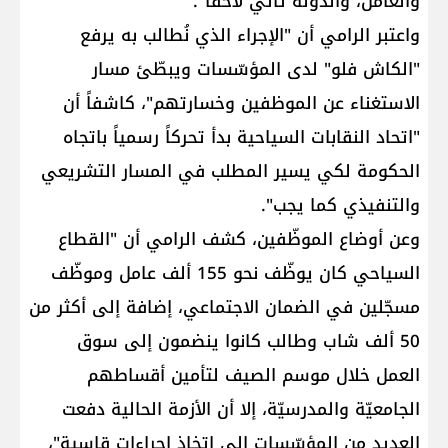
والعامل، والدولة تأتي لاحقاً".
واعتبر الرامي أن "الإجراء الذي نُطالب به يرفع
"الكاش فلو" لدى المؤسّسات ويبطّئ مسار
الاستغناء عن الموظفين وخسارتهم"، كاشفاً أن
"اتحاد النقابات السياحية بدأ تحركاً رسمياً باتجاه
الحكومة لكي يسير المطلب في المسار التشريعي
والتنفيذي كما يجب".
وعن أوضاع الموظّفين، كشف الرامي أن "القطاع
السياحي كان يوظّف نحو 155 ألف عامل وموظّف
مسجّلين في الضمان الاجتماعي، إضافة إلى أكثر من
50 ألف شاب وطالب كانوا ينضمون إلى سوق
العمل خلال موسم الصيف لتأمين أقساطهم
الجامعيّة والمدرسيّة، إلا أن الأزمة الحالية دفعت
العديد من المؤسّسات إلى اتخاذ إجراءات قاسية"،