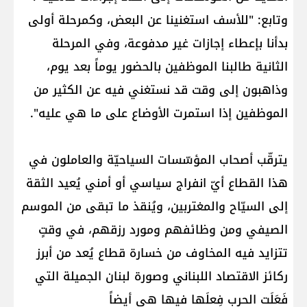
وتابع: "للأسف استغنينا عن البعض، وكمرحلة أولى
بدأنا بإعطاء إجازات غير مدفوعة، وفي المرحلة
الثانية طالبنا الموظفين بالحضور يوماً بعد يوم،
وذاهبون إلى وقت قد نستغني فيه عن الكثير من
الموظفين إذا استمرت الأوضاع على ما هي عليه".
يترقّب أصحاب المؤسّسات السياحيّة والعاملون في
هذا القطاع أيّ انفراج سياسي أو أمني يُعيد الثقة
إلى السيّاح والمغتربين، ويُنقذ ما تبقى من الموسم
الصيفي ومن وظائفهم ومورد رزقهم، في وقتٍ
تتزايد فيه المخاوف من خسارة قطاع يُعد من أبرز
ركائز الاقتصاد اللبناني وصورة لبنان الجميلة التي
فَعَلَت الحرب فِعلَها فيها هي أيضاً