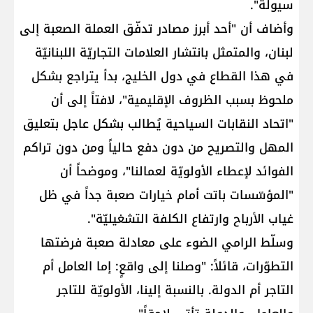
سيولة".
وأضاف أن "أحد أبرز مصادر تدفّق العملة الصعبة إلى
لبنان، والمتمثل بانتشار العلامات التجاريّة اللبنانيّة
في هذا القطاع في دول الخليج، بدأ يتراجع بشكل
ملحوظ بسبب الظروف الإقليمية"، لافتاً إلى أن
"اتحاد النقابات السياحية يُطالب بشكل عاجل بتعليق
المهل والتصريح من دون دفع حالياً ومن دون تراكم
الفوائد لإعطاء الأولويّة لعمالنا"، وموضحاً أن
"المؤسّسات باتت أمام خيارات صعبة جداً في ظل
غياب الأرباح وارتفاع الكلفة التشغيليّة".
وسلّط الرامي الضوء على معادلة صعبة فرضتها
التطوّرات، قائلاً: "وصلنا إلى واقعٍ: إما العامل أم
التاجر أم الدولة. بالنسبة إلينا، الأولويّة للتاجر