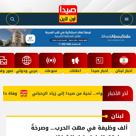
اخبار لبنان
اخبار صيدا
اعلانات
منوعات
عربي ودولي
صور وفي
آخر الأخبار
ة… ما منكون سوا»… تحية من صيدا إلى زياد الرحباني
وفاة دايفيد ع
لبنان
ألف وظيفة في مهبّ الحرب... وصرخةٌ