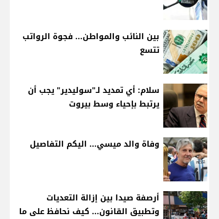
بين النائب والمواطن... فجوة الرواتب
تتسع
سلام: أي تمديد لـ"سوليدير" يجب أن
يرتبط بإحياء وسط بيروت
وفاة والد ميسي... اليكم التفاصيل
أرصفة صيدا بين إزالة التعديات
وتطبيق القانون... كيف نحافظ على ما