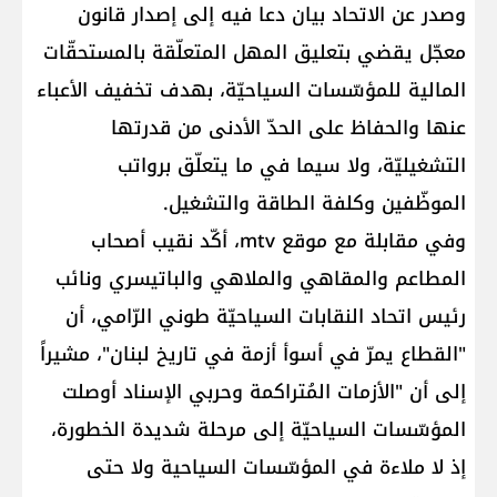
وصدر عن الاتحاد بيان دعا فيه إلى إصدار قانون
معجّل يقضي بتعليق المهل المتعلّقة بالمستحقّات
المالية للمؤسّسات السياحيّة، بهدف تخفيف الأعباء
عنها والحفاظ على الحدّ الأدنى من قدرتها
التشغيليّة، ولا سيما في ما يتعلّق برواتب
الموظّفين وكلفة الطاقة والتشغيل.
وفي مقابلة مع موقع mtv، أكّد نقيب أصحاب
المطاعم والمقاهي والملاهي والباتيسري ونائب
رئيس اتحاد النقابات السياحيّة طوني الرّامي، أن
"القطاع يمرّ في أسوأ أزمة في تاريخ لبنان"، مشيراً
إلى أن "الأزمات المُتراكمة وحربي الإسناد أوصلت
المؤسّسات السياحيّة إلى مرحلة شديدة الخطورة،
إذ لا ملاءة في المؤسّسات السياحية ولا حتى