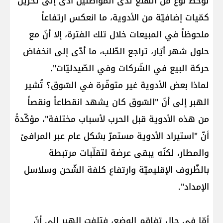
لوحظ نوع من الهلع لدى المواطنين أدّى إلى تخزين
كمّيات إضافيّة من الأدوية، ما انعكس ارتفاعاً
ملحوظاً في المبيعات خلال تلك الفترة، إلا أنّ مع
حلول شهر أيّار، تراجع الطّلب، ما أدّى إلى انخفاض
حركة البيع في الشّركات وفي الصّيدليّات".
لماذا بعض الأدوية غير متوفّرة في السّوق؟ تُشير
الهبر إلى أنّ "السّوق كان يشهد انقطاعاً ونقصاً
من هذه الأدوية قبل الحرب لأسباب مختلفة"، مؤكّدةً
أنّ "استيراد الأدوية مستمرّ بشكل عام عبر المرافئ
والمطار، لكنّه يبقى عرضة لتقلّبات مرتبطة
بالظّروف الإقليميّة وارتفاع كلفة الشّحن وسلاسل
الإمداد".
أمّا في حال تفاقم الوضع، فتلفت الهبر إلى أنّ