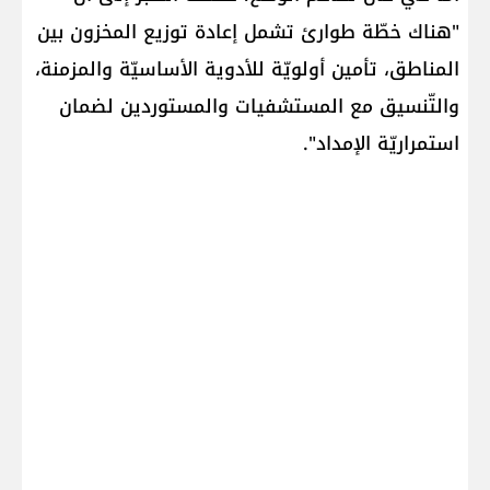
"هناك خطّة طوارئ تشمل إعادة توزيع المخزون بين
المناطق، تأمين أولويّة للأدوية الأساسيّة والمزمنة،
والتّنسيق مع المستشفيات والمستوردين لضمان
استمراريّة الإمداد".