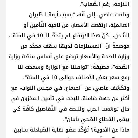
اللازمة، رغم الصّعاب".
وتلفت عاصي، إلى أنّه، "بسبب أزمة الطّيران
العالميّة، ارتفعت الأسعار، من ناحية التّأمين أو
الشّحن، لكنّ هذا الارتفاع لم يتخطَّ الـ 10 في المئة"،
موضحةً انّ "المستلزمات لديها سقف محدّد من
وزارة الصحة والأسعار توضع على أساس منصّة وزارة
الصّحة"، مضيفةً: "تواصلنا مع الوزارة وسمحَت لنا
رفع سعر بعض الأصناف حوالى 10 في المئة".
وتكشف عاصي، عن "اجتماع، في مجلس النواب، مع
أكثر من جهة ضامنة، للبحث في تأمين المخزون في
حال توسّعت الحرب وللبحث في التّفاصيل كافّة كي
يبقى القطاع الصّحي بأمان".
ماذا عن الأدوية؟ تُؤكّد عضو نقابة الصّيادلة سابين