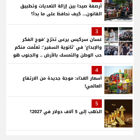
أرصفة صيدا بين إزالة التعديات وتطبيق
القانون... كيف نحافظ على ما بدأ؟
3
غسان سركيس يرعى تخرّج 'فوج الفكر
والإبداع' في 'ثانوية السفير': تعلّمت منكم
حب الوطن والتمسك بالأرض .. والجنوب هو
عزة وكرامة لبنان
4
أسعار الغذاء: موجة جديدة من الارتفاع
العالمي!
5
الذهب إلى 5 آلاف دولار في 2027؟