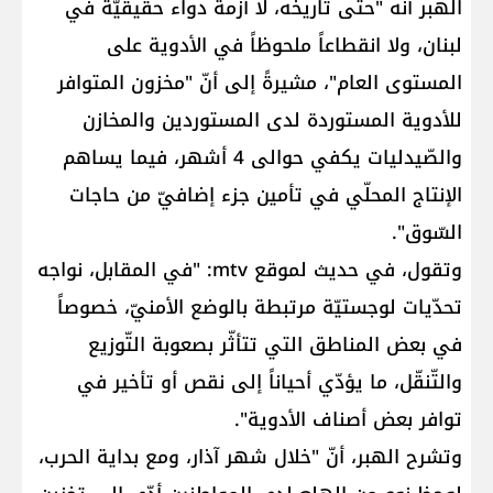
الهبر أنّه "حتّى تاريخه، لا أزمة دواء حقيقيّة في
لبنان، ولا انقطاعاً ملحوظاً في الأدوية على
المستوى العام"، مشيرةً إلى أنّ "مخزون المتوافر
للأدوية المستوردة لدى المستوردين والمخازن
والصّيدليات يكفي حوالى 4 أشهر، فيما يساهم
الإنتاج المحلّي في تأمين جزء إضافيّ من حاجات
السّوق".
وتقول، في حديث لموقع mtv: "في المقابل، نواجه
تحدّيات لوجستيّة مرتبطة بالوضع الأمنيّ، خصوصاً
في بعض المناطق التي تتأثّر بصعوبة التّوزيع
والتّنقّل، ما يؤدّي أحياناً إلى نقص أو تأخير في
توافر بعض أصناف الأدوية".
وتشرح الهبر، أنّ "خلال شهر آذار، ومع بداية الحرب،