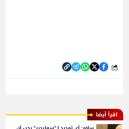
شارك
اقرأ أيضا
سلام: أي تمديد لـ"سوليدير" يجب أن