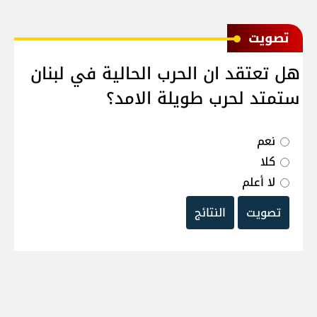
ﺗﺼﻮﻳﺖ
هل تعتقد ان الحرب الحالية في لبنان
ستمتد لحرب طويلة الامد؟
نعم
كلا
لا أعلم
تصويت
النتائج