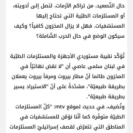
حال التّصعيد، من تراكم الأزمات، لتصل إلى أدويته،
أو المستلزمات الطبّية التي تحتاج إليها
المستشفيات. فهل لا يزال المخزون كافياً؟ وكيف
سيكون الوضع في حال الحرب الشّاملة؟
تُؤكّد نقيبة مستوردي الأجهزة والمستلزمات الطبّية
في لبنان سلمى عاصي أن "لا نقصَ نهائيّاً في
المخزون طالما أنّ مطار بيروت ومرفأ بيروت يعملان
بطريقة طبيعيّة"، مشدّدةً على أنّ "الاستيراد يسير
بطريقة طبيعيّة".
وتُضيف، في حديث لموقع mtv: "كلّ المستلزمات
الطبيّة متوفّرة كما أنّنا نؤمّن للمستشفيات في
المناطق التي تتعرّض لقصف إسرائيليّ المستلزمات