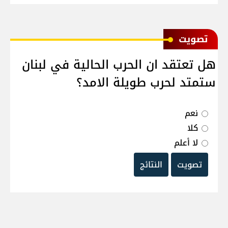
ﺗﺼﻮﻳﺖ
هل تعتقد ان الحرب الحالية في لبنان
ستمتد لحرب طويلة الامد؟
نعم
كلا
لا أعلم
تصويت
النتائج