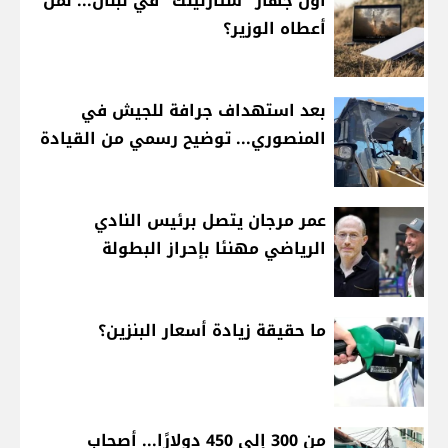
أوّل جهاز "ستارلينك" في لبنان... لمَن
أعطاه الوزير؟
بعد استهداف جرافة للجيش في
المنصوري... توضيح رسمي من القيادة
عمر مرجان يتصل برئيس النادي
الرياضي مهنئا بإحراز البطولة
ما حقيقة زيادة أسعار البنزين؟
من 300 إلى 450 دولارًا... أصحاب