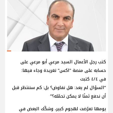
كتب رجل الأعمال السيد مرعي أبو مرعي على
حسابه على منصة "اكس" تغريدة وجاء فيها:
في ٤/٤ كتبت
“السؤال لم يعد: هل نفاوض؟ بل: كم سننتظر قبل
أن ندفع ثمنًا لا يمكن تحمّله؟”
يومها تعرّضت لهجوم كبير، وشكّك البعض في