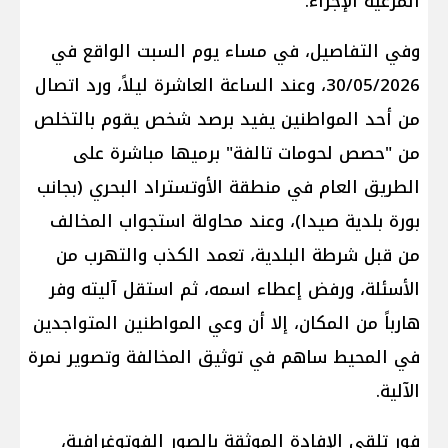
المرعية الإجراء.
وفي التفاصيل، في مساء يوم السبت الواقع في
30/05/2026، وعند الساعة العاشرة ليلاً، ورد اتصال
من أحد المواطنين يفيد برصد شخص يقوم بالتخلص
من "حصص لحومات تالفة" برميها مباشرة على
الطريق العام في منطقة الأوتستراد البحري (بجانب
بورة بلدية صيدا)، وعند محاولة استجواب المخالف
من قبل شرطة البلدية، تعمد الكذب والتهرب من
الأسئلة، ورفض إعطاء اسمه، ثم استقل آليته وفر
هارباً من المكان، إلا أن وعي المواطنين المتواجدين
في المحيط ساهم في توثيق المخالفة وتصوير نمرة
الآلية.
فور تلقي الإفادة الموثقة بالصور الفوتوغرافية،