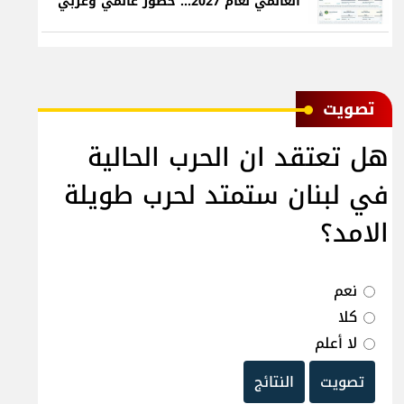
العالمي لعام 2027... حضور عالمي وعربي
ﺗﺼﻮﻳﺖ
هل تعتقد ان الحرب الحالية
في لبنان ستمتد لحرب طويلة
الامد؟
نعم
كلا
لا أعلم
تصويت
النتائج