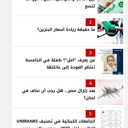
تتسع
2
ما حقيقة زيادة أسعار البنزين؟
3
من يعرف "أمل"؟ طفلة في الخامسة
تنتظر العودة إلى عائلتها
4
بعد زلزال مصر... هل يجب أن نخاف في
لبنان؟
5
الجامعات اللبنانية في تصنيف UNIRANKS