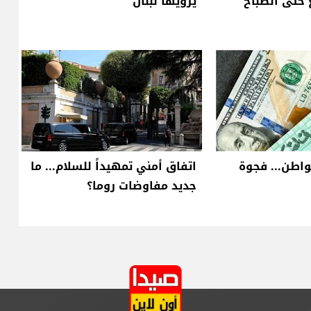
حتى الصباح
يرويها لبنان
واطن... فجوة
اتفاق أمني تمهيداً للسلام... ما
جديد مفاوضات روما؟