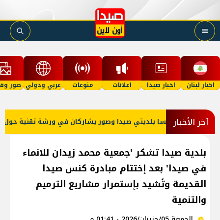
اخبار لبنان
اخبار صيدا
اعلانات
منوعات
عربي ودولي
صور وفي
آخر الأخبار
يسا بلديتي صيدا وصور يشاركان في ورشة تقنية حول الحد من النفايات ا
بلدية صيدا تشكر 'جمعية محمد زيدان للانماء
في صيدا' بعد إختتام مبادرة كنس صيدا
القديمة وتُشيد بإستمرار مشاريع الترميم
والتنمية
الجمعة 05/حزيران/2026 - 01:41 م