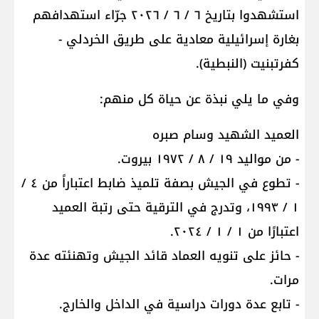
استشهدوا بتاریخ ٦ / ٦ / ٢٠٢٦ جرّاء استهدافهم
بغارة إسرائيلية معادية على طريق الخردلي -
كفرتبنيت (النبطية).
وفي ما يلي نبذة عن حياة كل منهم:
العميد الشهيد وسام صبره
- من مواليد ١٩ / ٨ / ١٩٧٢ بيروت.
- تطوع في الجيش بصفة تلميذ ضابط اعتباراً من ٤ /
١ / ١٩٩٣، وتدرج في الترقية حتى رتبة العميد
اعتبارًا من ١ / ١ / ٢٠٢٤.
- حائز على تنويه العماد قائد الجيش وتهنئته عدة
مرات.
- تابع عدة دورات دراسية في الداخل والخارج.