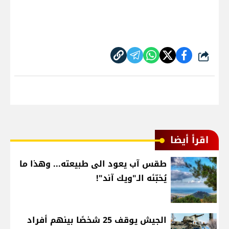
شارك
اقرأ أيضا
طقس آب يعود الى طبيعته... وهذا ما
يُخبّئه الـ"ويك آند"!
الجيش يوقف 25 شخصًا بينهم أفراد