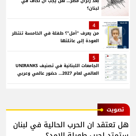
بعد زلزال مصر... هل يجب أن نخاف في
لبنان؟
4
من يعرف "أمل"؟ طفلة في الخامسة تنتظر
العودة إلى عائلتها
5
الجامعات اللبنانية في تصنيف UNIRANKS
العالمي لعام 2027... حضور عالمي وعربي
ﺗﺼﻮﻳﺖ
هل تعتقد ان الحرب الحالية في لبنان
ستمتد لحرب طويلة الامد؟