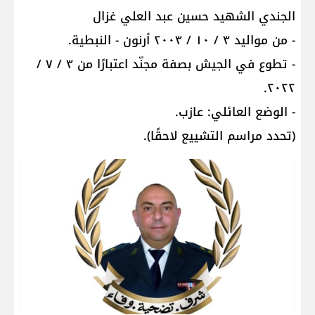
الجندي الشهيد حسين عبد العلي غزال
- من مواليد ٣ / ١٠ / ٢٠٠٣ أرنون - النبطية.
- تطوع في الجيش بصفة مجنّد اعتبارًا من ٣ / ٧ /
٢٠٢٢.
- الوضع العائلي: عازب.
(تحدد مراسم التشييع لاحقًا).