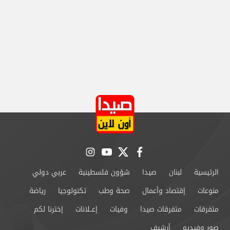
instagram
youtube
twitter
facebook
الرئيسية
لبنان
صيدا
شؤون فلسطينية
عربي دولي
منوعات
إقتصاد وأعمال
صحة وطب
تكنولوجيا
رياضة
متفرقات
متفرقات صيدا
وفيات
إعــلانات
إخترنا لكم
صور وفيديو
أرشيف