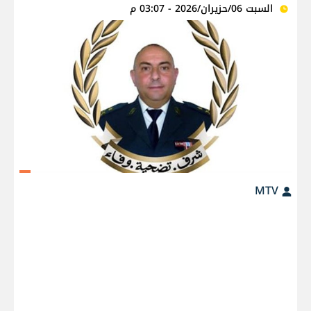
السبت 06/حزيران/2026 - 03:07 م
MTV