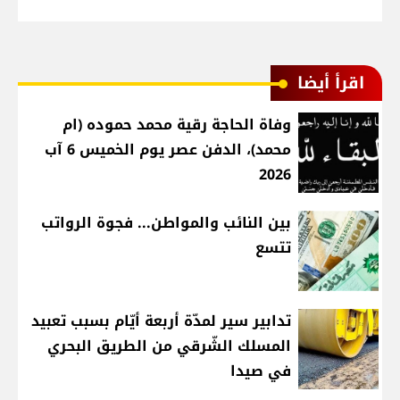
اقرأ أيضا
وفاة الحاجة رقية محمد حموده (ام
محمد)، الدفن عصر يوم الخميس 6 آب
2026
بين النائب والمواطن... فجوة الرواتب
تتسع
تدابير سير لمدّة أربعة أيّام بسبب تعبيد
المسلك الشّرقي من الطريق البحري
في صيدا