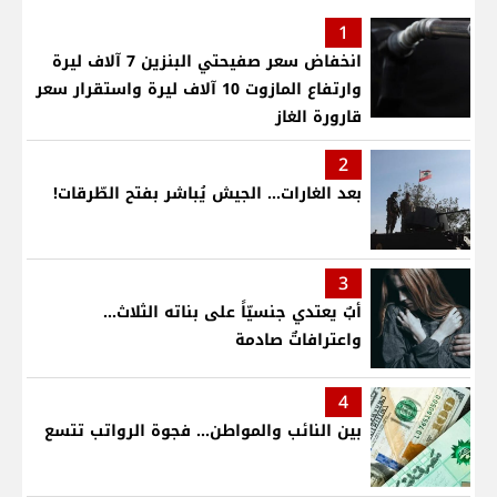
1
انخفاض سعر صفيحتي البنزين 7 آلاف ليرة
وارتفاع المازوت 10 آلاف ليرة واستقرار سعر
قارورة الغاز
2
بعد الغارات... الجيش يُباشر بفتح الطّرقات!
3
أبٌ يعتدي جنسيّاً على بناته الثلاث…
واعترافاتٌ صادمة
4
بين النائب والمواطن... فجوة الرواتب تتسع