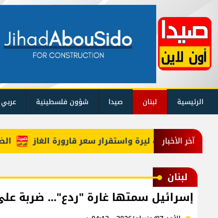
الرئيسية
لبنان
صيدا
شؤون فلسطينية
عربي 
الضباب يح
آخر الأخبار
لبنان
إسرائيل سمتها غارة "ردع"... ضربة على