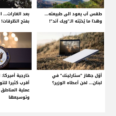
طقس آب يعود الى طبيعته...
بعد الغارات... ا
وهذا ما يُخبّئه الـ"ويك آند"!
بفتح الطّرقات!
أوّل جهاز "ستارلينك" في
خارجية أميركا: 
لبنان... لمَن أعطاه الوزير؟
أقرب كثيرا للت
عملية المناطق ا
وتوسيعها