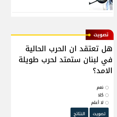
ﺗﺼﻮﻳﺖ
هل تعتقد ان الحرب الحالية
في لبنان ستمتد لحرب طويلة
الامد؟
نعم
كلا
لا أعلم
تصويت
النتائج