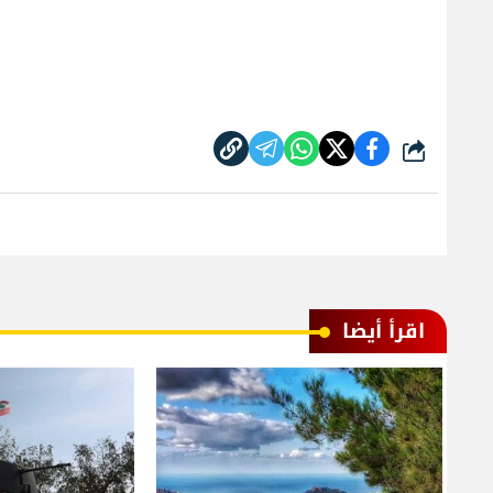
شارك
اقرأ أيضا