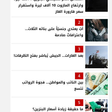
وارتفاع المازوت 10 آلاف ليرة واستقرار
سعر قارورة الغاز
2
أبٌ يعتدي جنسيّاً على بناته الثلاث…
واعترافاتٌ صادمة
3
بعد الغارات... الجيش يُباشر بفتح الطّرقات!
4
بين النائب والمواطن... فجوة الرواتب
تتسع
5
ما حقيقة زيادة أسعار البنزين؟