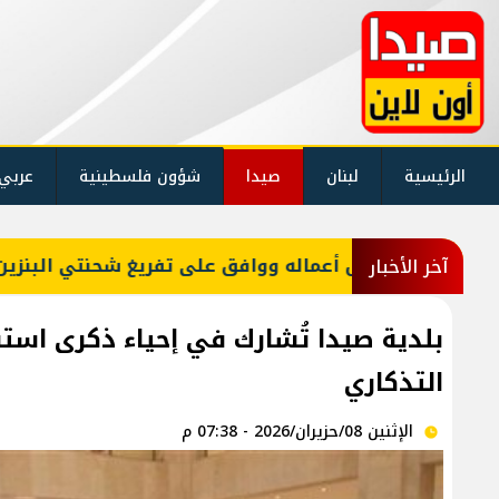
الرئيسية
لبنان
صيدا
شؤون فلسطينية
عربي
فق على تفريغ شحنتي البنزين
الرئيس عون أعاد أربع
آخر الأخبار
بلدية صيدا تُشارك في إحياء ذكرى استش
التذكاري
الإثنين 08/حزيران/2026 - 07:38 م