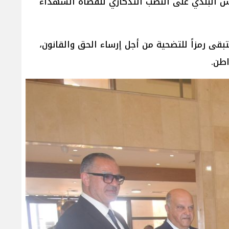
لس البلدي على النصب التذكاري للقضاة الشهداء
قى رمزاً للتضحية من أجل إرساء الحق والقانون،
اطن.