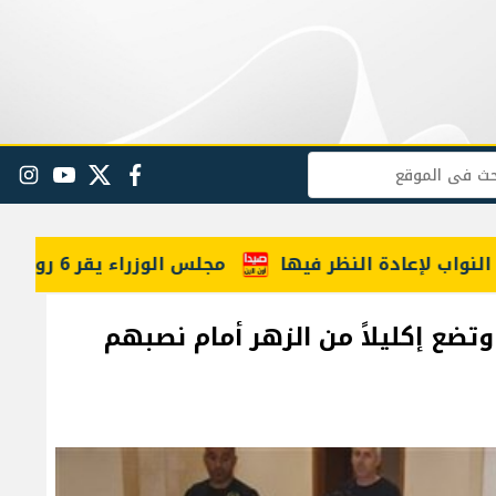
البحث
facebook
twitter
youtube
gram
معلومات للـLBCI: مجلس الوزراء يقر 6 رواتب إضافية لموظفي القطاع العام وصرف الفروقات بأثر رجعي منذ آذار
تضع إكليلاً من الزهر أمام نصبهم