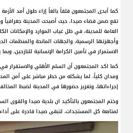
كما أبدى المجتمعون قلقاً بالغاً إزاء طول أمد الأزم
تقع ضمن قضاء صيدا، حيث أصبحت المدينة جغرافياً وإ
العامة للمدينة، في ظل غياب الموارد والإمكانات الك
وأجهزتها الرسمية، والجهات المانحة والمنظمات ال
الاستمرار في تأمين الكرامة الإنسانية للنازحين، وب
​كما اكد المجتمعون أن السلم الأهلي والاستقرار في 
ومدان كلياً، لما يشكله من خطر مباشر على أمن المدي
إجراءاتها، وتعزيز حضورها في المدينة لضبط المخالفات
وختم المجتمعون بالتأكيد ان بلدية صيدا والقوى ال
لمتابعة كل المستجدات، لتبقى صيدا قادرة على أداء د