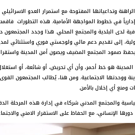
ة الراهنة وتداعياتها المفتوحة مع استمرار العدو الاسرائي
دارياً في خطوط المواجهة الأمامية. هذه التطورات فاقمت 
افية لدى البلدية والمجتمع المحلي. هذا وجدد المجتمعون دع
دولية، إلى تقديم دعم مالي ولوجستي فوري واستثنائي لمد
ما يحفظ صمود المجتمع المضيف ويصون أمن المدينة واستقرار
المدينة هو خط أحمر، وأن أي تحريض، أو شائعة، أو استغلال 
نة ووحدتها الاجتماعية. ومن هنا، يُطالب المجتمعون القوى
 ومنع أي إخلال بالأمن.
سياسية والمجتمع المدني شركاء في إدارة هذه المرحلة الد
ورها الإنساني، مع الحفاظ على الاستقرار الامني والاجتماع