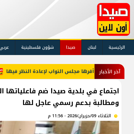
الرئيسية
لبنان
صيدا
شؤون فلسطينية
عربي
جلس النواب لإعادة النظر فيها
معلومات للـLBCI: مجلس الوزراء يقر 6 رواتب إضافية لموظفي القطاع العام وصرف الفروقات بأثر رجعي منذ آذار
آخر الأخبار
اجتماع في بلدية صيدا ضم فاعلياتها ال
ومطالبة بدعم رسمي عاجل لها
الثلاثاء 09/حزيران/2026 - 11:56 م