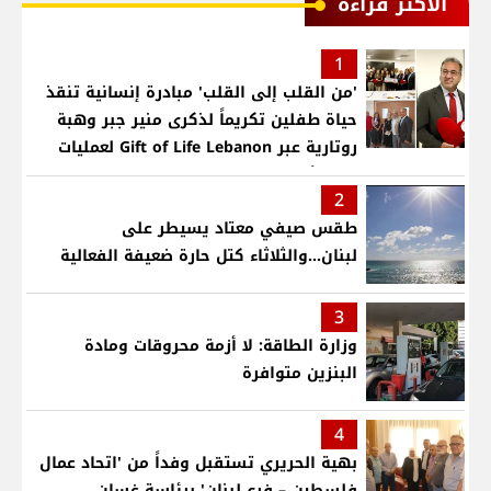
الأكثر قراءة
1
'من القلب إلى القلب' مبادرة إنسانية تنقذ
حياة طفلين تكريماً لذكرى منير جبر وهبة
روتارية عبر Gift of Life Lebanon لعمليات
قلب لأطفال في مستشفى حمود الجامعي
2
طقس صيفي معتاد يسيطر على
لبنان...والثلاثاء كتل حارة ضعيفة الفعالية
3
وزارة الطاقة: لا أزمة محروقات ومادة
البنزين متوافرة
4
بهية الحريري تستقبل وفداً من 'اتحاد عمال
فلسطين – فرع لبنان' برئاسة غسان