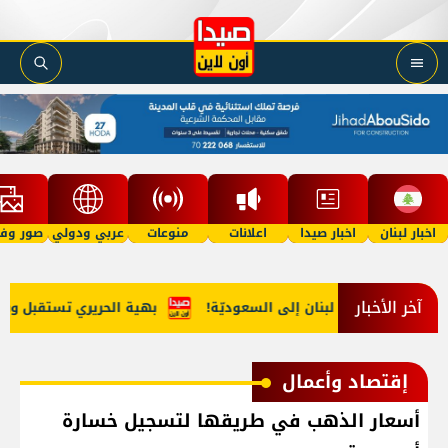
اخبار لبنان
اخبار صيدا
اعلانات
منوعات
عربي ودولي
صور وفي
آخر الأخبار
يب مخدّرات من لبنان إلى السعوديّة!
بهية الحريري تستقبل وفداً م
إقتصاد وأعمال
أسعار الذهب في طريقها لتسجيل خسارة