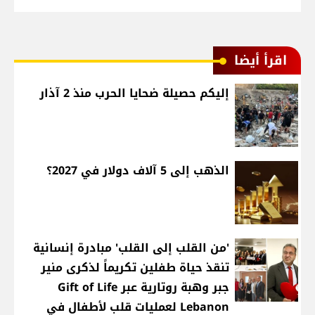
اقرأ أيضا
إليكم حصيلة ضحايا الحرب منذ 2 آذار
الذهب إلى 5 آلاف دولار في 2027؟
'من القلب إلى القلب' مبادرة إنسانية
تنقذ حياة طفلين تكريماً لذكرى منير
جبر وهبة روتارية عبر Gift of Life
Lebanon لعمليات قلب لأطفال في