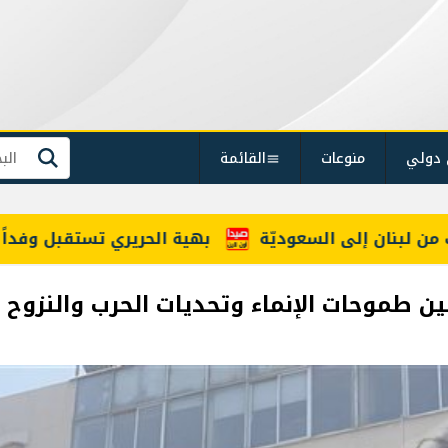
 دولي
منوعات
القائمة
بحث
بهية الحريري تستقبل وفداً من 'اتحاد عما
ين طموحات الإنماء وتحديات الحرب والنزوح