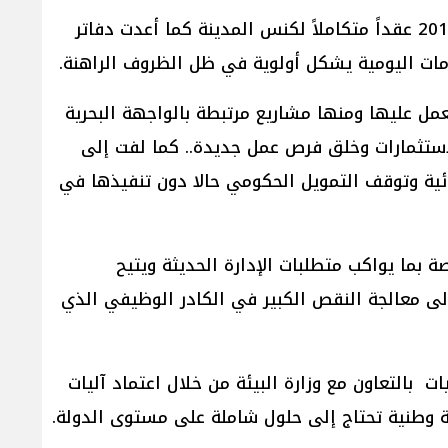
وأكد حجازي انه رغم هذه الظروف واصلت البلدية العمل على ملفاتها الخدماتية فأطلقت للمرة الأولى منذ عام 2018 عقداً متكاملاً لكنس المدينة كما أعدت دفاتر
مات اليومية يشكل أولوية في ظل الظروف الراهنة.
تعمل عليها ومنها مشاريع مرتبطة بالواجهة البحرية
ستثمارات وخلق فرص عمل جديدة.. كما لفت إلى
ائية وتوقف التمويل الحكومي حالا دون تنفيذها في
بما يواكب متطلبات الإدارة الحديثة ويتيح
لى معالجة النقص الكبير في الكادر الوظيفي الذي
 بالتعاون مع وزارة البيئة من خلال اعتماد آليات
ة وطنية تحتاج إلى حلول شاملة على مستوى الدولة.