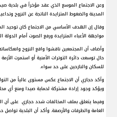
وعن الاجتماع الموسع الذي عقد مؤخراً في بلدية صيد
المدينة والضغوط المتزايدة الناتجة عن النزوح وتداع
وقال إن الهدف الأساسي من الاجتماع كان توحيد ال
مواجهة الأعباء المتزايدة ورفع الصوت أمام الدولة الل
وأضاف أن المجتمعين ناقشوا واقع النزوح وانعكاساته
حال توسعت دائرة التوترات الأمنية أو استمرت الأزم
للسكان والنازحين على حد سواء.
وأكد حجازي أن الاجتماع عكس مستوى عالياً من التواف
ويؤكد وجود إرادة مشتركة لحماية صيدا ومنع أي محاولا
وفيما يتعلق بملف المخالفات شدد حجازي على أن المجل
العامة والطرقات والأرصفة. وأكد أن البلدية تواصل حم