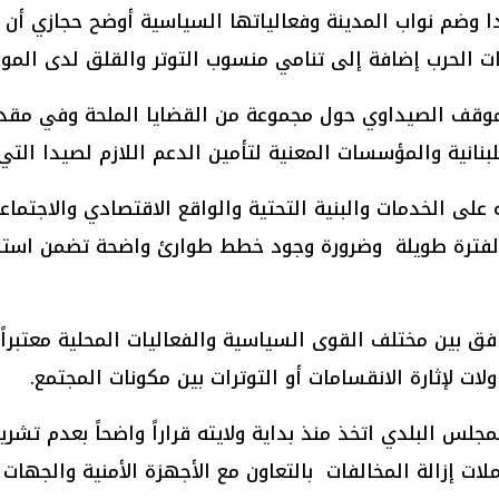
ا وضم نواب المدينة وفعالياتها السياسية أوضح حجازي أن ال
يات الحرب إضافة إلى تنامي منسوب التوتر والقلق لدى الموا
موقف الصيداوي حول مجموعة من القضايا الملحة وفي مقد
بنانية والمؤسسات المعنية لتأمين الدعم اللازم لصيدا التي 
 على الخدمات والبنية التحتية والواقع الاقتصادي والاجتم
ة لفترة طويلة وضرورة وجود خطط طوارئ واضحة تضمن استمرا
ق بين مختلف القوى السياسية والفعاليات المحلية معتبراً 
ت لإثارة الانقسامات أو التوترات بين مكونات المجتمع.
س البلدي اتخذ منذ بداية ولايته قراراً واضحاً بعدم تشريع
لات إزالة المخالفات بالتعاون مع الأجهزة الأمنية والجهات