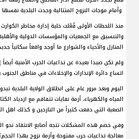
وأمام موجات النزوح المتتالية وجدت البلدية نفسها 
منذ اللحظات الأولى فُعّلت خلية إدارة مخاطر الكوارث
والتنسيق مع الجمعيات والمؤسسات الدولية والأهلية لت
المنازل والأحياء والشوارع ما أوجد واقعاً سكانياً ج
ولم تكن صيدا بعيدة عن تداعيات الحرب الأمنية أيضاً 
اتساع دائرة الإنذارات والإخلاءات في مناطق الجنوب
اليوم وبعد مرور عام على انطلاق الولاية البلدية تبد
المياه والكهرباء، أزمة نفايات تتفاقم مع ازدياد ال
الصعبة التي دفعت كثيراً من النازحين و كذلك اهل ا
وفي خضم هذه المشكلات تتجه أصابع الانتقاد نحو البل
معالجة تداعيات حرب مفتوحة وأزمة نزوح بهذا الحجم؟