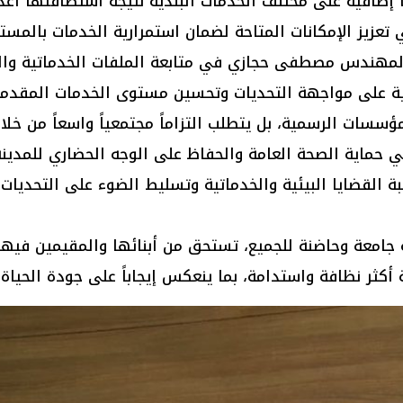
 إضافية على مختلف الخدمات البلدية نتيجة استضافتها أعدا
 تعزيز الإمكانات المتاحة لضمان استمرارية الخدمات بالمس
لمهندس مصطفى حجازي في متابعة الملفات الخدماتية والبي
دية على مواجهة التحديات وتحسين مستوى الخدمات المقدمة
ؤسسات الرسمية، بل يتطلب التزاماً مجتمعياً واسعاً من خلال
حماية الصحة العامة والحفاظ على الوجه الحضاري للمدينة
كبة القضايا البيئية والخدماتية وتسليط الضوء على التحديا
 جامعة وحاضنة للجميع، تستحق من أبنائها والمقيمين فيها م
أكثر نظافة واستدامة، بما ينعكس إيجاباً على جودة الحياة