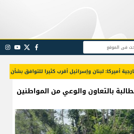
البحث
facebook
twitter
youtube
gram
ل أقرب كثيرا للتوافق بشأن دفع عملية المناطق التجريبية و
ومطالبة بالتعاون والوعي من المواطنين