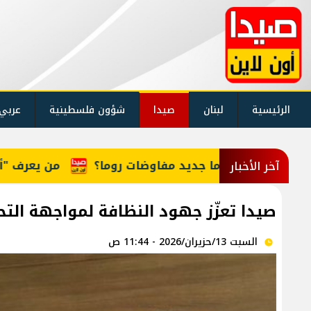
الرئيسية
لبنان
صيدا
شؤون فلسطينية
عربي
اوضات روما؟
من يعرف "أمل"؟ طفلة في الخامسة تنتظ
آخر الأخبار
صيدا تعزّز جهود النظافة لمواجهة التحد
السبت 13/حزيران/2026 - 11:44 ص