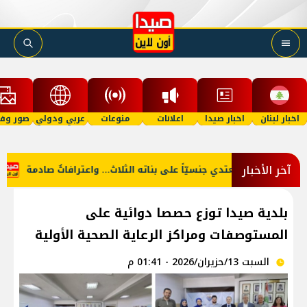
اخبار لبنان
اخبار صيدا
اعلانات
منوعات
عربي ودولي
صور وفي
آخر الأخبار
أبٌ يعتدي جنسيّاً على بناته الثلاث… واعترافاتٌ صادمة
بعد الغارات... الجيش يُباشر بفتح الطّرقات!
بلدية صيدا توزع حصصا دوائية على
المستوصفات ومراكز الرعاية الصحية الأولية
السبت 13/حزيران/2026 - 01:41 م