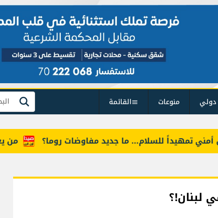
دولي
منوعات
القائمة
بحث
تمهيداً للسلام... ما جديد مفاوضات روما؟
من يعرف "أ
 لبنان!؟