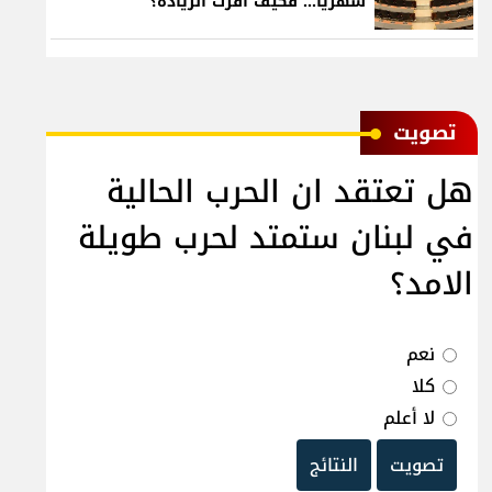
شهرياً... فكيف أقرّت الزيادة؟
ﺗﺼﻮﻳﺖ
هل تعتقد ان الحرب الحالية
في لبنان ستمتد لحرب طويلة
الامد؟
نعم
كلا
لا أعلم
تصويت
النتائج