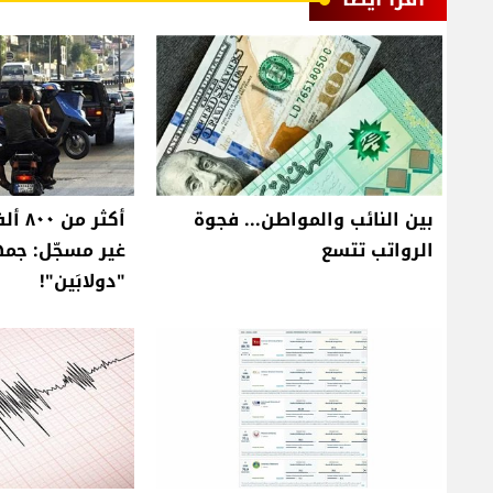
بين النائب والمواطن... فجوة
أكثر 
الرواتب تتسع
غير مسجّل: جم
"دولابَين"!