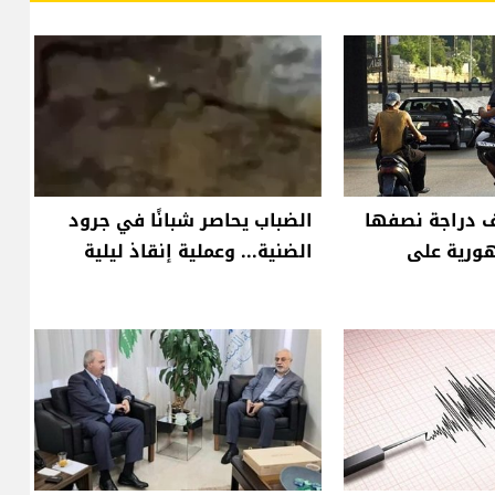
من ٨٠٠ ألف دراجة نصفها
الضباب يحاصر شبانًا في جرود
هورية على
الضنية... وعملية إنقاذ ليلية