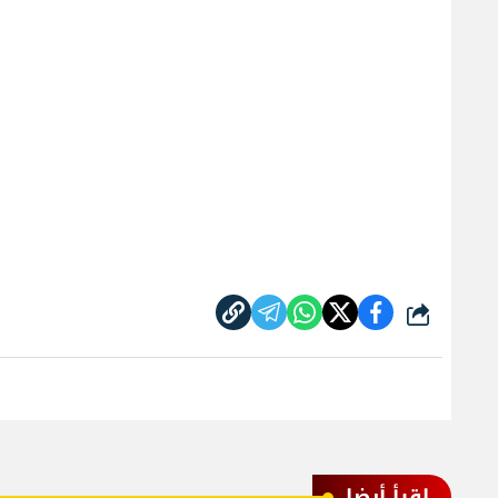
شارك
اقرأ أيضا