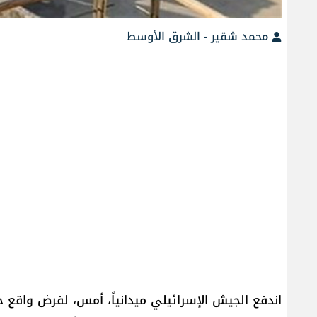
محمد شقير - الشرق الأوسط
اندفع الجيش الإسرائيلي ميدانياً، أمس، لفرض واقع ج