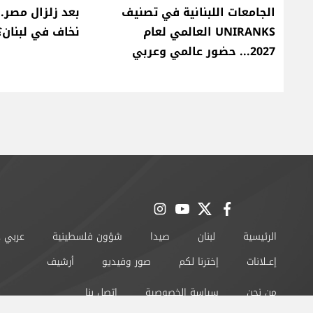
الجامعات اللبنانية في تصنيف
بعد زلزال مصر.
UNIRANKS العالمي لعام
نخاف في لبنان؟
2027... حضور عالمي وعربي
instagram
youtube
twitter
facebook
الرئيسية
لبنان
صيدا
شؤون فلسطينية
عربي 
إعــلانات
إخترنا لكم
صور وفيديو
أرشيف
من نحن
سياسة الخصوصية
اتصل بنا