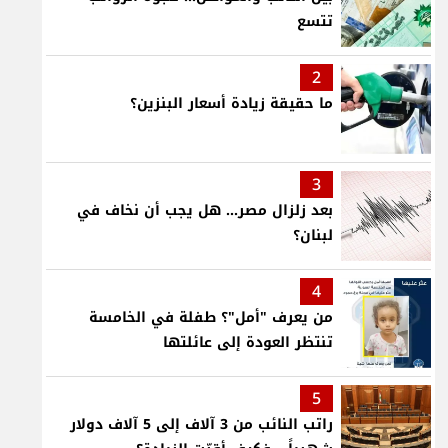
تتسع
2
ما حقيقة زيادة أسعار البنزين؟
3
بعد زلزال مصر... هل يجب أن نخاف في
لبنان؟
4
من يعرف "أمل"؟ طفلة في الخامسة
تنتظر العودة إلى عائلتها
5
راتب النائب من 3 آلاف إلى 5 آلاف دولار