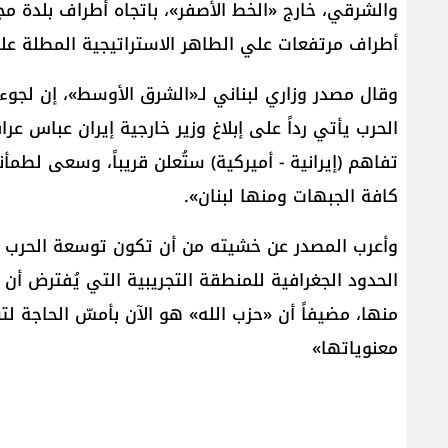
والشرقي، خارج «الخط الأصفر»، باتجاه أطراف بلدة م
أطراف مرتفعات علي الطاهر الاستراتيجية المطلة على
وقال مصدر وزاري لبناني لـ«الشرق الأوسط»، إن لجوء 
الحرب يأتي رداً على إبلاغ وزير خارجية إيران عباس ع
تفاهم (إيرانية - أميركية) ستُعلن قريباً، وسعى لطمأ
كافة الجبهات ومنها لبنان».
وأعرب المصدر عن خشيته من أن تكون توسعة الحرب ا
الحدود الجغرافية للمنطقة التجريبية التي يُفترض أ
منها، مضيفاً أن «حزب الله» هو الآن بأمسّ الحاجة لتس
معنوياتها»