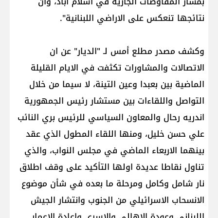
بمسار المفاوضات الجارية في اسلام اباد، وان
نتائجها تنعكس على الاراضي اللبنانية".
وكشف مصدر مطلع أمس لـ "الديار" عن ان
الاتصالات والمشاورات تكثفت في الايام القليلة
الماضية بين بعبدا وعين التينة، لا سيما من خلال
التواصل واللقاءات بين مستشار رئيس الجمهورية
اندريه رحال والمعاون السياسي للرئيس بري النائب
علي حسن خليل، ومنها اللقاء المطول الذي عقد
بينهما الاربعاء الماضي في مجلس النواب، والذي
تناول نقاطا عديدة اولها التأكيد على وقف اطلاق
نار شامل وكامل ومرحلة ما بعده في شأن موضوع
الانسحاب الاسرائيلي من الجنوب وانتشار الجيش
اللبناني وعودة الاهالي والاسرى واعادة الاعمار.