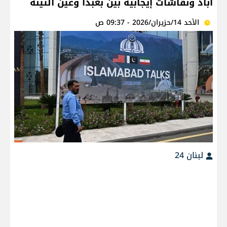
آباد ونقاشات إيجابية بين بعبدا وعين التينة
الأحد 14/حزيران/2026 - 09:37 ص
لبنان 24