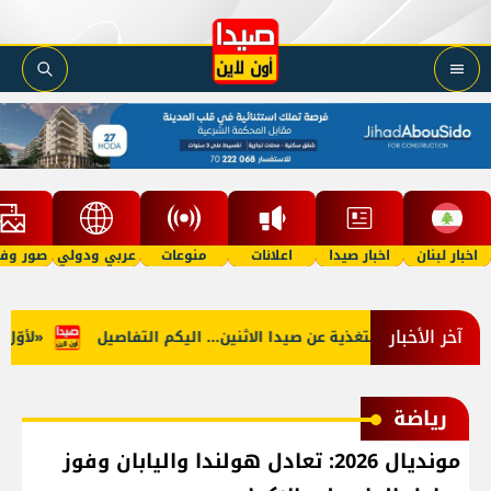
اخبار لبنان
اخبار صيدا
اعلانات
منوعات
عربي ودولي
صور وفي
آخر الأخبار
جنوب: توقف التغذية عن صيدا الاثنين... اليكم التفاصيل
«لأوّل مرّ
رياضة
مونديال 2026: تعادل هولندا واليابان وفوز