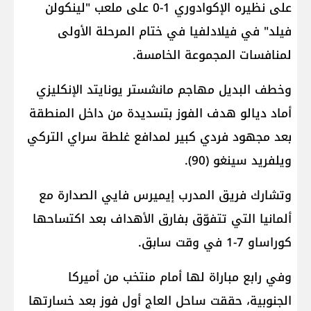
على نظيره الإكوادوري 1-0 على ملعب "لينكولن
فيلد" في فيلادلفيا في ختام المرحلة الأولى
لمنافسات المجموعة الخامسة.
وخطف البديل مهاجم مانشستر يونايتد الإنكليزي
أماد ديالو هدف الفوز بتسديدة من داخل المنطقة
بعد مجهود فردي كبير لمدافع غلطة سراي التركي
ويلفريد سينغو (90).
وتشارك فريق المدرب إيميرس فايي الصدارة مع
ألمانيا التي تتفوّق بفارق الأهداف بعد اكتساحها
كوراساو 7-1 في وقت سابق.
وفي رابع مباراة لها أمام منتخب من أميركا
الجنوبية، حققت ساحل العاج أول فوز بعد خسارتها