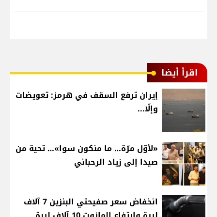
اقرأ أيضا
إيران ترفع السقف في هرمز: تعويضات
وإلّا...
«لأوّل مرّة… ما منكون سوا»… تحية من
صيدا إلى زياد الرحباني
انخفاض سعر صفيحتي البنزين 7 آلاف
ليرة وارتفاع المازوت 10 آلاف ليرة