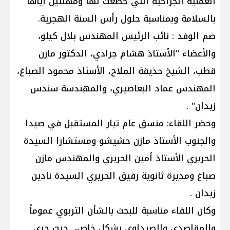
العملية الجراحية التي خضعت لها ومهنئين اياها
بالسلامة وبمناسبة حلول رأس السنة الهجرية.
ضم الوفد : نائب الرئيس المهندس بلال كيلو،
والأعضاء "الأستاذ هشام جرادي، الدكتور مازن
قطب، الشيخ حذيفة الملاح، الأستاذ محمود الصباغ،
المهندس عماد البعاصيري، والمهندسة سندس
زيدان" .
وحضر اللقاء: منسق عام تيار المستقبل في صيدا
والجنوب الأستاذ مازن حشيشو ومستشارا السيدة
الحريري الأستاذ أمين الحريري والمهندس مازن
صباغ ومديرة ثانوية رفيق الحريري السيدة نادين
زيدان .
وكان اللقاء مناسبة للبحث بالشأن التربوي عموماً
والمقاصدي والصيداوي بشكل خاص، حيث جرى