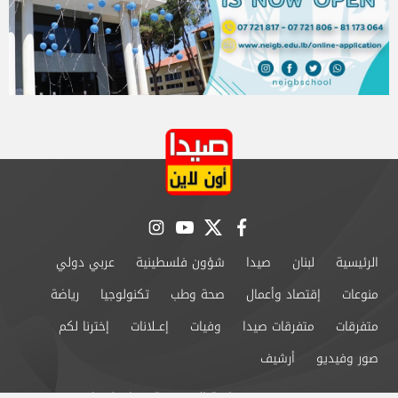
instagram
youtube
twitter
facebook
الرئيسية
لبنان
صيدا
شؤون فلسطينية
عربي دولي
منوعات
إقتصاد وأعمال
صحة وطب
تكنولوجيا
رياضة
متفرقات
متفرقات صيدا
وفيات
إعــلانات
إخترنا لكم
صور وفيديو
أرشيف
من نحن
سياسة الخصوصية
اتصل بنا