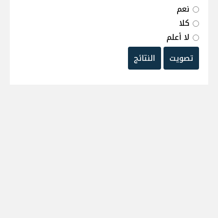
نعم
كلا
لا أعلم
تصويت
النتائج