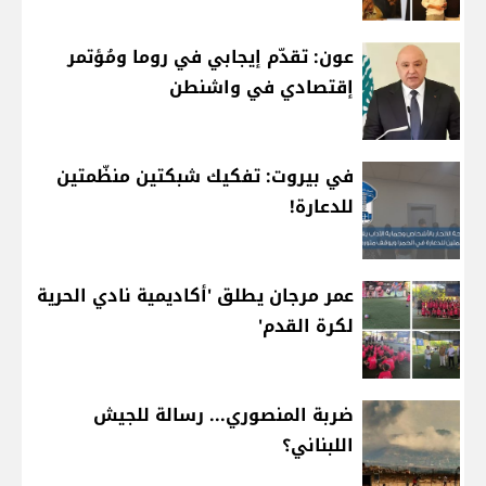
عون: تقدّم إيجابي في روما ومُؤتمر
إقتصادي في واشنطن
في بيروت: تفكيك شبكتين منظّمتين
للدعارة!
عمر مرجان يطلق 'أكاديمية نادي الحرية
لكرة القدم'
ضربة المنصوري... رسالة للجيش
اللبناني؟