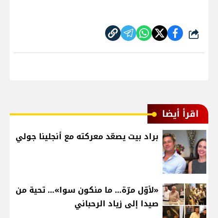
شارك
اقرأ أيضا
براد بيت يصعّد معركته مع أنجلينا جولي
«لأوّل مرّة… ما منكون سوا»… تحية من
صيدا إلى زياد الرحباني