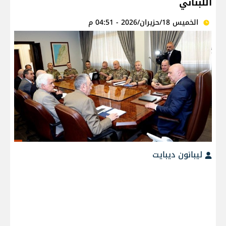
اللبناني
الخميس 18/حزيران/2026 - 04:51 م
ليبانون ديبايت