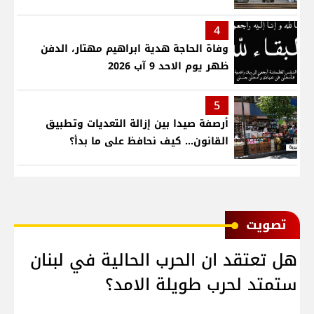
4
وفاة الحاجة هدية ابراهيم مهتار، الدفن
ظهر يوم الاحد 9 آب 2026
5
أرصفة صيدا بين إزالة التعديات وتطبيق
القانون... كيف نحافظ على ما بدأ؟
ﺗﺼﻮﻳﺖ
هل تعتقد ان الحرب الحالية في لبنان
ستمتد لحرب طويلة الامد؟