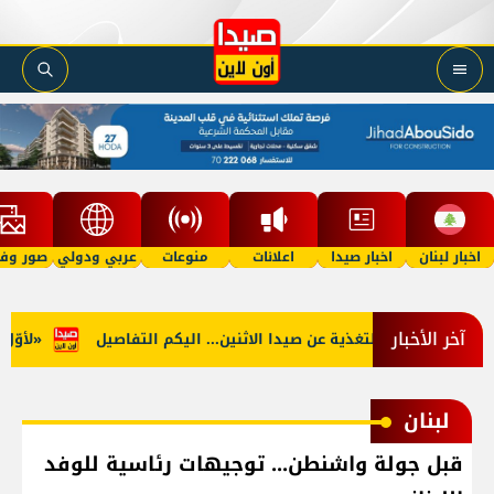
اخبار لبنان
اخبار صيدا
اعلانات
منوعات
عربي ودولي
صور وفي
آخر الأخبار
جنوب: توقف التغذية عن صيدا الاثنين... اليكم التفاصيل
«لأوّل مر
لبنان
قبل جولة واشنطن... توجيهات رئاسية للوفد