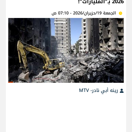
2026 بـ"المليارات"!
الجمعة 19/حزيران/2026 - 07:10 ص
رينه أبي نادر- MTV