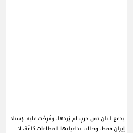
يدفع لبنان ثمن حربٍ لم يُردها، وفُرِضَت عليه لإسناد
إيران فقط، وطالت تداعياتها القطاعات كافّة، لا