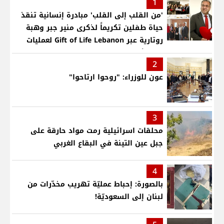
1
'من القلب إلى القلب' مبادرة إنسانية تنقذ
حياة طفلين تكريماً لذكرى منير جبر وهبة
روتارية عبر Gift of Life Lebanon لعمليات
قلب لأطفال في مستشفى حمود الجامعي
2
عون للوزراء: "روحوا ارتاحوا"
3
محلقات اسرائيلية رمت مواد حارقة على
جبل عين التينة في البقاع الغربي
4
بالصورة: إحباط عمليّة تهريب مخدّرات من
لبنان إلى السعوديّة!