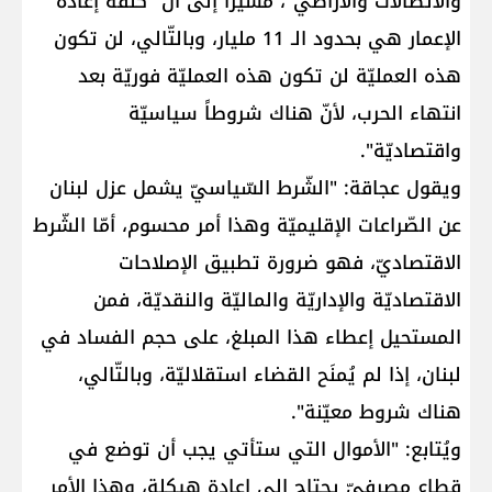
والاتّصالات والأراضي"، مشيراً إلى أنّ "كلفة إعادة
الإعمار هي بحدود الـ 11 مليار، وبالتّالي، لن تكون
هذه العمليّة لن تكون هذه العمليّة فوريّة بعد
انتهاء الحرب، لأنّ هناك شروطاً سياسيّة
واقتصاديّة".
ويقول عجاقة: "الشّرط السّياسيّ يشمل عزل لبنان
عن الصّراعات الإقليميّة وهذا أمر محسوم، أمّا الشّرط
الاقتصاديّ، فهو ضرورة تطبيق الإصلاحات
الاقتصاديّة والإداريّة والماليّة والنقديّة، فمن
المستحيل إعطاء هذا المبلغ، على حجم الفساد في
لبنان، إذا لم يُمنَح القضاء استقلاليّة، وبالتّالي،
هناك شروط معيّنة".
ويُتابع: "الأموال التي ستأتي يجب أن توضع في
قطاع مصرفيّ يحتاج الى إعادة هيكلة، وهذا الأمر