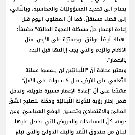
يحتاج الى تحديد المسؤوليّات والمحاسبة، وبالتّالي،
إلى قضاء مستقلّ، كما أنّ المطلوب اليوم قبل
إعادة الإعمار حلّ مشكلة الفجوة الماليّة" مضيفاً:
"هناك أيضاً عوائق لوجستيّة على الأرض، مثل
الألغام والرّدم والتي يجب إزالتها قبل البدء
بالإعمار".
ويعتبر عجاقة أنّ "اللّبنانيّين لن يلمسوا عمليّة
التّعافي على الأرض، قبل 5 سنوات على الأقلّ"،
مشدّداً على أنّ "إعادة الإعمار مسيرة طويلة، وتدخل
ضمن إطار رؤية للدّولة اللّبنانيّة وخطّة لتصليح الشّقّ
الماليّ والاقتصاديّ وتحسين الوضع السّياسيّ، ومن
دونه، كلّ المساعدات والقروض التي يحصل عليها
لبنان من صندوق النّقد والبنك الدوليّ والتي تبلغ