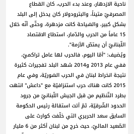
ناحية الازدهار، وعند بدء الحرب، كان القطاع
المصرفيّ متيناً، والبترودولار كان يدخل إلى البلد
بشكل كبير، والسّياحة كانت مزدهرة، وحتّى أنّه خلال
15 عاماً من الحرب والدّمار، استطاع الاقتصاد
اللّبنانيّ أن يمتصّ الأزمة".
ويُضيف: "أمّا اليوم، فالحرب لها عامل تراكميّ،
ففي عام 2013 و2014 شهد البلد تفجيرات كثيرة
نتيجة انخراط لبنان في الحرب السّوريّة، وفي عام
2015 كانت هناك حرب استنزافيّة مع "داعش" انتهت
بطرد التّنظيم من قبل الجيش اللّبنانيّ من جرود
الحدود الشّرقيّة، ثمّ أتت استقالة رئيس الحكومة
السابق سعد الحريري التي خلّفت كوارث على
الصّعيد الماليّ، حيث خرج من لبنان أكثر من 6 مليار