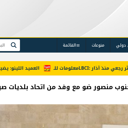
 دولي
منوعات
القائمة
بحث
العميد اللينو: يضيع الحق حينما نستجديه فيت
وب منصور ضو مع وفد من اتحاد بلديات صي