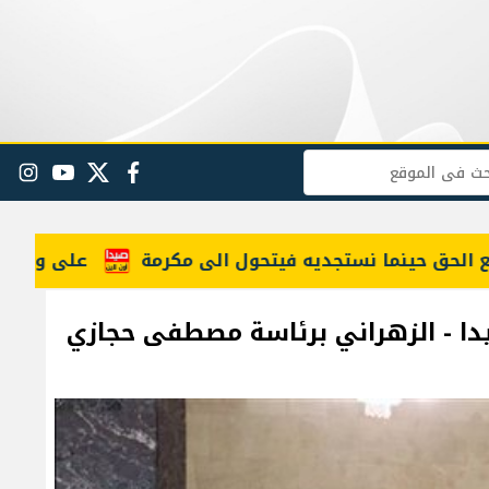
البحث
facebook
twitter
youtube
gram
حول الى مكرمة
على وقع التصعيد اليومي.. الجنوب تح
دا - الزهراني برئاسة مصطفى حجازي