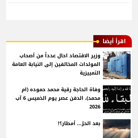
اقرأ أيضا
وزير الاقتصاد احال عدداً من أصحاب
المولدات المخالفين إلى النيابة العامة
التمييزية
وفاة الحاجة رقية محمد حموده (ام
محمد)، الدفن عصر يوم الخميس 6 آب
2026
بعد الحرّ... أمطار؟!