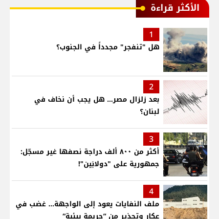
الأكثر قراءة
1
هل "تنفجر" مجدداً في الجنوب؟
2
بعد زلزال مصر... هل يجب أن نخاف في
لبنان؟
3
أكثر من ٨٠٠ ألف دراجة نصفها غير مسجّل:
جمهورية على "دولابَين"!
4
ملف النفايات يعود إلى الواجهة… غضب في
عكار وتحذير من “جريمة بيئية“