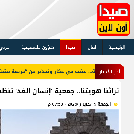
الرئيسية
لبنان
صيدا
شؤون فلسطينية
عربي
هل "تنفجر" مجدداً ف
آخر الأخبار
تراثنا هويتنا.. جمعية 'إنسان الغد' تن
الجمعة 19/حزيران/2026 - 07:53 م