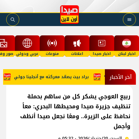
اخبار لبنان
اخبار صيدا
اعلانات
منوعات
عربي ودولي
صور وفي
آخر الأخبار
بيت يصعّد معركته مع أنجلينا جولي
عون: تقدّم إيجابي في روما و
ربيع العوجي يشكر كل من ساهم بحملة
تنظيف جزيرة صيدا ومحيطها البحري: معاً
نحافظ على الزيرة.. ومعًا نجعل صيدا أنظف
وأجمل
السبت 20/حزيران/2026 - 05:32 م