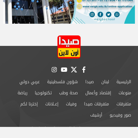
instagram
youtube
twitter
facebook
الرئيسية
لبنان
صيدا
شؤون فلسطينية
عربي دولي
منوعات
إقتصاد وأعمال
صحة وطب
تكنولوجيا
رياضة
متفرقات
متفرقات صيدا
وفيات
إعــلانات
إخترنا لكم
صور وفيديو
أرشيف
من نحن
سياسة الخصوصية
اتصل بنا