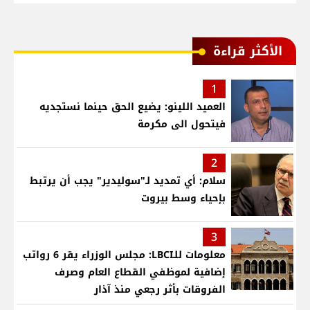
الأكثر قراءة
1
العميد اللينو: يضيع الحق حينما نستجديه
فيتحول الى مكرمة
2
سلام: أي تمديد لـ"سوليدير" يجب أن يرتبط
بإحياء وسط بيروت
3
معلومات للـLBCI: مجلس الوزراء يقر 6 رواتب
إضافية لموظفي القطاع العام وصرف
الفروقات بأثر رجعي منذ آذار