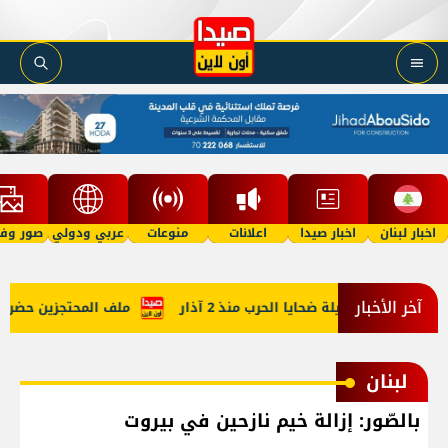
اخبار لبنان
اخبار صيدا
اعلانات
منوعات
عربي ودولي
صور وفي
آخر الأخبار
إليكم حصيلة ضحايا الحرب منذ 2 آذار
ملف المحتجزين حضر في مف
لبنان
بالصّور: إزالة خيم نازحين في بيروت