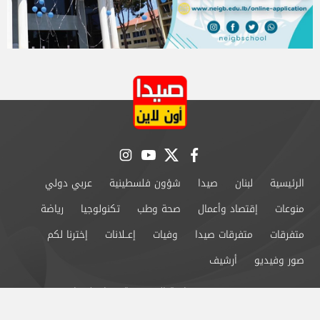
instagram
youtube
twitter
facebook
الرئيسية
لبنان
صيدا
شؤون فلسطينية
عربي دولي
منوعات
إقتصاد وأعمال
صحة وطب
تكنولوجيا
رياضة
متفرقات
متفرقات صيدا
وفيات
إعــلانات
إخترنا لكم
صور وفيديو
أرشيف
من نحن
سياسة الخصوصية
اتصل بنا
©2024 صيدا اون لاين All Rights Reserved.